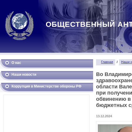
ОБЩЕСТВЕННЫЙ АН
Главная
/
Наши н
О нас
Во Владимир
Наши новости
здравоохран
области Вал
Коррупция в Министерстве обороны РФ
при получени
обвинению в
бюджетных с
13.12.2024