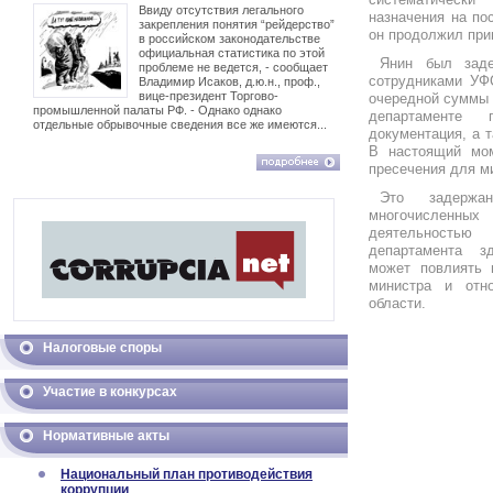
Ввиду отсутствия легального
назначения на по
закрепления понятия “рейдерство”
он продолжил при
в российском законодательстве
официальная статистика по этой
Янин был заде
проблеме не ведется, - сообщает
сотрудниками УФ
Владимир Исаков, д.ю.н., проф.,
вице-президент Торгово-
очередной суммы д
промышленной палаты РФ. - Однако однако
департаменте 
отдельные обрывочные сведения все же имеются...
документация, а 
В настоящий мо
пресечения для м
Это задержа
многочисленны
деятельностью
департамента з
может повлиять 
министра и отн
области.
Налоговые споры
Участие в конкурсах
Нормативные акты
Национальный план противодействия
коррупции