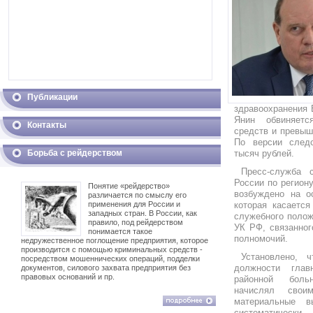
Публикации
здравоохранения 
Янин обвиняет
Контакты
средств и превыш
По версии след
Борьба с рейдерством
тысяч рублей.
Пресс-служба 
России по регион
Понятие «рейдерство»
возбуждено на о
различается по смыслу его
применения для России и
которая касается
западных стран. В России, как
служебного положе
правило, под рейдерством
УК РФ, связанно
понимается такое
полномочий.
недружественное поглощение предприятия, которое
производится с помощью криминальных средств -
Установлено, 
посредством мошеннических операций, подделки
должности глав
документов, силового захвата предприятия без
правовых оснований и пр.
районной боль
начислял свои
материальные в
систематическ