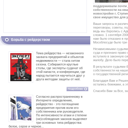
поддерживали почти 
собственности на кв
новостройке г. Ступи
свое имущество для 
Ваши запросы в различ
переговоры, советы, по
ведь мы боролись с Адм
сложно. 1 сентября 200
нам было отказано в пр
Борьба с рейдерством
Мособлосуде было три 
Независимыми судьями
суда и признано право
Тема рейдерства — незаконного
вступило в законную с
захвата предприятий и объектов
жалобу. Дело было пер
недвижимости — стала хитом
сезона. Собираются круглые
В результате судьями 
столы, где эксперты судачат об
собственности на наши
этой напасти, и конференции, где
о государственной реги
народ пытается научиться друг у
друга методам защиты от неё.
Благодаря Вам и Реше
остались бомжами, а эт
Спасибо Вам за Все, за
Согласно распространенному в
Интернете определению,
рейдерство - это поглощение
предприятия против воли его
собственника или руководителя.
По интенсивности атаки и степени
(не)соблюдения законов выделяют
три основных типа рейдерства:
белое, серое и черное...