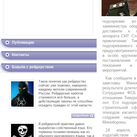
подозрению в
замминистра обо
доставили к с
аппарата СКР. Сл
привлечении Т
Публикации
подозреваемого 
предусмотренного 
Контакты
в особо крупном
постановления п
показания и 
Борьба с рейдерством
мероприятий.
Как сообщили в
Такое понятие как рейдерство
замглавы Мин
сейчас уже знакомо, наверное,
результате длите
каждому жителю современной
Сотрудники ФСБ 
России. Рейдерских набегов
становится всё больше, а
отношении Тимура
действующие законы не способны
лет. Его подозр
оградить граждан от этой напасти.
строительной сф
эпизодов касаетс
создания национ
Минобороны.
В рейдерской практике давно
выработан собственный язык. Его
24 апреля, 
термины позаимствованы как из
ходатайством 
обычного разговорного языка, так и