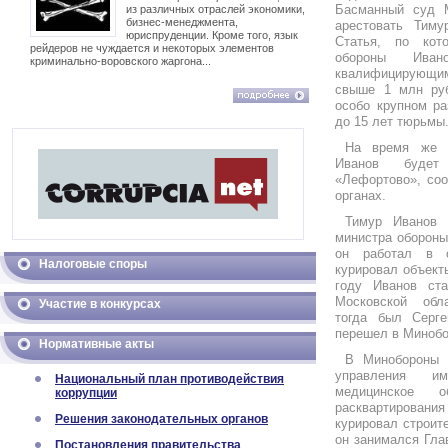
Басманный суд 
из различных отраслей экономики,
бизнес-менеджмента,
арестовать Тиму
юриспруденции. Кроме того, язык
Статья, по кот
рейдеров не чуждается и некоторых элементов
обороны Иван
криминально-воровского жаргона...
квалифицирующи
свыше 1 млн руб
особо крупном ра
до 15 лет тюрьмы
На время же п
Иванов буде
«Лефортово», со
органах.
Тимур Иванов 
министра обороны
он работал в с
Налоговые споры
курировал объект
году Иванов ста
Московской обла
Участие в конкурсах
тогда был Серг
перешел в Миноб
Нормативные акты
В Минобороны 
управления и
Национальный план противодействия
медицинское
коррупции
расквартирова
Решения законодательных органов
курировал строит
он занимался Гл
Постановления правительства