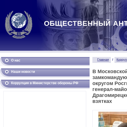
ОБЩЕСТВЕННЫЙ АН
Главная
/
Корруп
О нас
В Московско
Наши новости
замкомандую
округом Росг
Коррупция в Министерстве обороны РФ
генерал-май
Драгомирецко
взятках