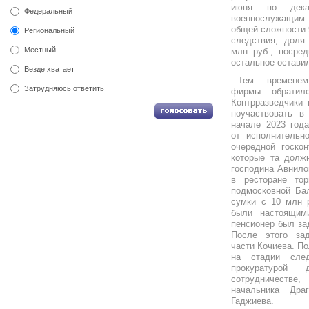
июня по дека
Федеральный
военнослужащим 
общей сложности 
Региональный
следствия, доля 
Местный
млн руб., посре
остальное оставил
Везде хватает
Тем временем
Затрудняюсь ответить
фирмы обратил
Контрразведчики
поучаствовать в
начале 2023 года
от исполнительн
очередной госкон
которые та долж
господина Авнило
в ресторане тор
подмосковной Ба
сумки с 10 млн р
были настоящим
пенсионер был за
После этого за
части Кочиева. По
на стадии сле
прокуратурой 
сотрудничестве
начальника Дра
Гаджиева.