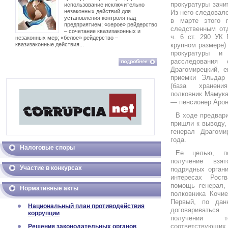
прокуратуры зачи
использование исключительно
незаконных действий для
Из него следовал
установления контроля над
в марте этого 
предприятием; «серое» рейдерство
следственным от
– сочетание квазизаконных и
ч. 6 ст. 290 УК 
незаконных мер; «белое» рейдерство –
квазизаконные действия...
крупном размере)
прокуратуры и 
расследования 
Драгомирецкий, е
приемки Эльдар
(база хранени
полковник Мамука
— пенсионер Арон
В ходе предвар
пришли к выводу,
генерал Драгом
года.
Налоговые споры
Ее целью, п
получение взя
Участие в конкурсах
подрядных орган
интересах Росг
помощь генерал,
Нормативные акты
полковника Кочие
Первый, по дан
Национальный план противодействия
договариватьс
коррупции
получении 
соответствующи
Решения законодательных органов