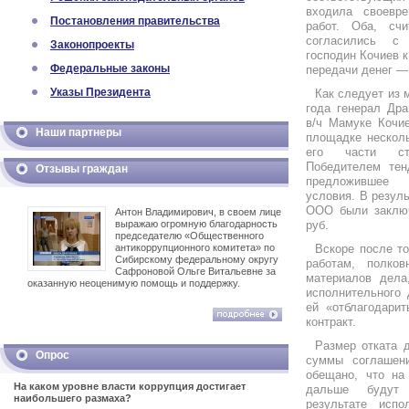
входила своевр
Постановления правительства
работ. Оба, сч
согласились с
Законопроекты
господин Кочиев 
Федеральные законы
передачи денег —
Указы Президента
Как следует из 
года генерал Дра
в/ч Мамуке Кочие
Наши партнеры
площадке несколь
его части стр
Победителем те
Отзывы граждан
предложившее 
условия. В резул
ООО были заключ
Антон Владимирович, в своем лице
выражаю огромную благодарность
руб.
председателю «Общественного
антикоррупционного комитета» по
Вскоре после то
Сибирскому федеральному округу
работам, полко
Сафроновой Ольге Витальевне за
материалов дела
оказанную неоценимую помощь и поддержку.
исполнительного
ей «отблагодари
контракт.
Размер отката 
Опрос
суммы соглашен
обещано, что на
На каком уровне власти коррупция достигает
дальше будут 
наибольшего размаха?
результате исп