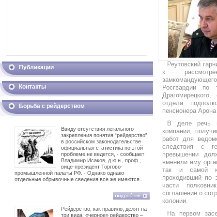
Реутовский гарн
Публикации
к рассмотр
замкомандующ
Контакты
Росгвардии по 
Драгомирецкого, 
отдела подполк
Борьба с рейдерством
пенсионера Арона
В деле речь и
Ввиду отсутствия легального
компании, получи
закрепления понятия “рейдерство”
работ для ведом
в российском законодательстве
следствия с г
официальная статистика по этой
превышении дол
проблеме не ведется, - сообщает
Владимир Исаков, д.ю.н., проф.,
вменили ему орга
вице-президент Торгово-
так и самой к
промышленной палаты РФ. - Однако однако
проходивший по 
отдельные обрывочные сведения все же имеются...
части полковни
соглашение о сот
колонии.
Рейдерство, как правило, делят на
На первом засе
три вида: «черное» рейдерство –