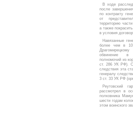
В ходе расслед
после завершения
по контракту ген
от представи
территорию части
а также покрасит
в условия договор
Навязанные ге
более чем в 10
Драгомирецком
обвинение в 
полномочий из кор
ст. 286 УК РФ). 
следствия эта ст
генералу следстви
3 ст. 33 УК РФ (о
Реутовский га
рассмотрел в ос
полковника Мамук
шести годам коло
этом воинского зв