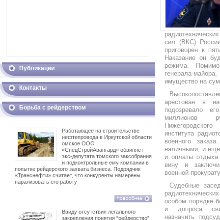
радиотехнически
сил (ВКС) Росси
приговорен к пят
Наказание он буд
режима. Помимо
Публикации
генерала-майо
имущество на сум
Контакты
Высокопостав
арестован в на
Борьба с рейдерством
подозревало ег
миллионов р
Нижегородского
Работающее на строительстве
института радиот
нефтепровода в Иркутской области
военного заказ
омское ООО
наличными, и еще
«СпецСтройАвангард» обвиняет
экс-депутата томского заксобрания
и оплаты отдыха
и подконтрольные ему компании в
вину и заключи
попытке рейдерского захвата бизнеса. Подрядчик
военной прокурату
«Транснефти» считает, что конкуренты намерены
парализовать его работу
Судебные засед
радиотехническ
особом порядке б
и допроса сви
Ввиду отсутствия легального
назначить подсу
закрепления понятия “рейдерство”