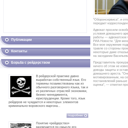
"Оборонсервиса", и отп
передает корреспонден
Адвокат просили освоб
условия домашнего аре
работы — адвокатское 
Публикации
РИА Новости. "Для мен
Все мое окружение под
травле со стороны про
Контакты
некоторые даже отказы
на заседании Васильев
Борьба с рейдерством
Представитель прокура
ничего об этом не изве
доводы защиты и остав
домашнего ареста. "Он
В рейдерской практике давно
мотивированным, на се
выработан собственный язык. Его
постановлений раньше 
термины позаимствованы как из
оценка", — отметил про
обычного разговорного языка, так и
из различных отраслей экономики,
бизнес-менеджмента,
юриспруденции. Кроме того, язык
рейдеров не чуждается и некоторых элементов
криминально-воровского жаргона...
Понятие «рейдерство»
различается по смыслу его