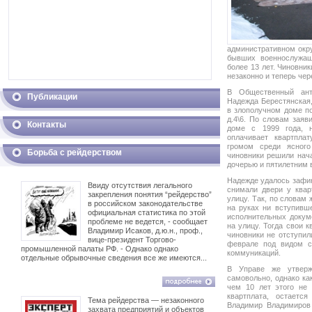
административном окру
бывших военнослужащ
более 13 лет. Чиновни
незаконно и теперь че
В Общественный ант
Публикации
Надежда Берестянская,
в злополучном доме по
д.4\6. По словам заяв
Контакты
доме с 1999 года, 
оплачивает квартпла
громом среди ясного
Борьба с рейдерством
чиновники решили нача
дочерью и пятилетним 
Надежде удалось зафик
Ввиду отсутствия легального
снимали двери у квар
закрепления понятия “рейдерство”
улицу. Так, по словам
в российском законодательстве
на руках ни вступивш
официальная статистика по этой
исполнительных докум
проблеме не ведется, - сообщает
на улицу. Тогда свои 
Владимир Исаков, д.ю.н., проф.,
чиновники не отступил
вице-президент Торгово-
феврале под видом с
промышленной палаты РФ. - Однако однако
коммуникаций.
отдельные обрывочные сведения все же имеются...
В Управе же утверж
самовольно, однако ка
чем 10 лет этого не
квартплата, остаетс
Тема рейдерства — незаконного
Владимир Владимиров 
захвата предприятий и объектов