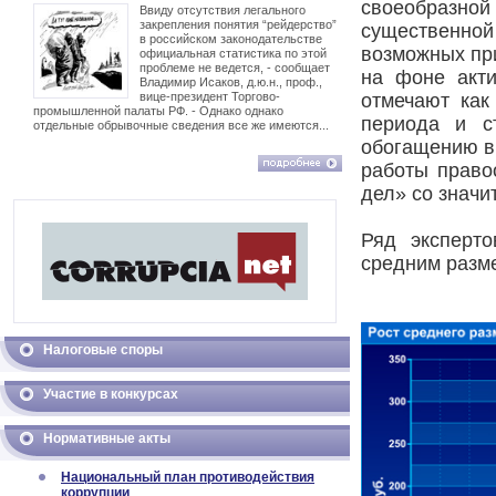
своеобразно
Ввиду отсутствия легального
закрепления понятия “рейдерство”
существенной
в российском законодательстве
возможных пр
официальная статистика по этой
проблеме не ведется, - сообщает
на фоне акти
Владимир Исаков, д.ю.н., проф.,
вице-президент Торгово-
отмечают как
промышленной палаты РФ. - Однако однако
периода и с
отдельные обрывочные сведения все же имеются...
обогащению в
работы право
дел» со знач
Ряд эксперт
средним разме
Налоговые споры
Участие в конкурсах
Нормативные акты
Национальный план противодействия
коррупции