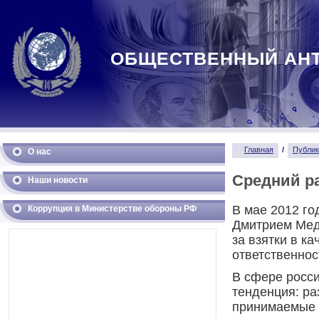
ОБЩЕСТВЕННЫЙ АН
Главная
/
Публик
О нас
Средний ра
Наши новости
В мае 2012 го
Коррупция в Министерстве обороны РФ
Дмитрием Мед
за взятки в к
ответственнос
В сфере росс
тенденция: ра
принимаемые 