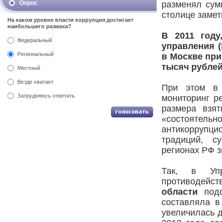
Опрос
разменял сум
столице замет
На каком уровне власти коррупция достигает
наибольшего размаха?
В 2011 году
Федеральный
управления (
Региональный
в Москве при
тысяч рублей
Местный
Везде хватает
При этом в 
Затрудняюсь ответить
мониторинг р
размера взя
«состоятел
антикоррупц
традиций, с
регионах РФ з
Так, в Упр
противодейст
области
под
составляла в
увеличилась д