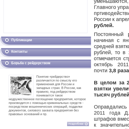
уменьшаются, 
Главного упра
пртиводействи
России к апре
рублей.
Постоянный 
начиная с ян
Публикации
средней взятк
Контакты
рублей, то в
отмечается с
Борьба с рейдерством
октябрь 201
почти
3,8 раза
Понятие «рейдерство»
различается по смыслу его
В целом за 
применения для России и
взятки увели
западных стран. В России, как
правило, под рейдерством
тысяч рублей
понимается такое
недружественное поглощение предприятия, которое
производится с помощью криминальных средств -
Оправдались 
посредством мошеннических операций, подделки
документов, силового захвата предприятия без
2011 года Д
правовых оснований и пр.
штрафов вмест
к значитель