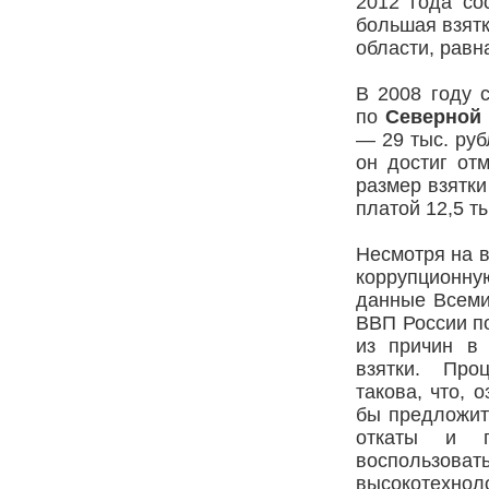
2012 года со
большая взятк
области, равн
В 2008 году 
по
Северной
— 29 тыс. рубл
он достиг от
размер взятки
платой 12,5 т
Несмотря на 
коррупционную
данные Всеми
ВВП России по
из причин в
взятки. Про
такова, что, 
бы предложит
откаты и п
воспользо
высокотех