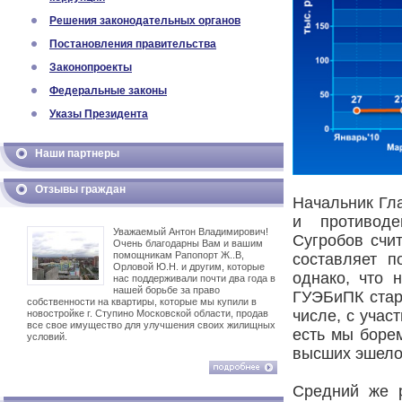
Решения законодательных органов
Постановления правительства
Законопроекты
Федеральные законы
Указы Президента
Наши партнеры
Отзывы граждан
Начальник Гл
и противод
Уважаемый Антон Владимирович!
Сугробов счит
Очень благодарны Вам и вашим
помощникам Рапопорт Ж..В,
составляет 
Орловой Ю.Н. и другим, которые
однако, что 
нас поддерживали почти два года в
нашей борьбе за право
ГУЭБиПК стар
собственности на квартиры, которые мы купили в
числе, с учас
новостройке г. Ступино Московской области, продав
все свое имущество для улучшения своих жилищных
есть мы борем
условий.
высших эшелон
Средний же 