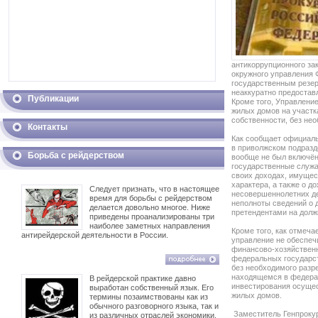
антикоррупционного за
окружного управления 
государственным резер
неаккуратно предостав
Публикации
Кроме того, Управлени
жилых домов на участк
собственности, без не
Контакты
Как сообщает официаль
в приволжском подразд
Борьба с рейдерством
вообще не был включён
государственные служа
своих доходах, имущес
характера, а также о д
Следует признать, что в настоящее
несовершеннолетних д
время для борьбы с рейдерством
неполноты сведений о 
делается довольно многое. Ниже
претендентами на долж
приведены проанализированы три
наиболее заметных направления
Кроме того, как отмеча
антирейдерской деятельности в России.
управление не обеспеч
финансово-хозяйствен
федеральных государст
без необходимого разр
находящемся в федерал
В рейдерской практике давно
инвестирования осущес
выработан собственный язык. Его
жилых домов.
термины позаимствованы как из
обычного разговорного языка, так и
Заместитель Генпрокур
из различных отраслей экономики,