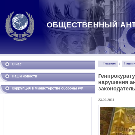
ОБЩЕСТВЕННЫЙ АН
Главная
/
Наши н
О нас
Генпрокурат
Наши новости
нарушения а
законодатель
Коррупция в Министерстве обороны РФ
23.09.2011