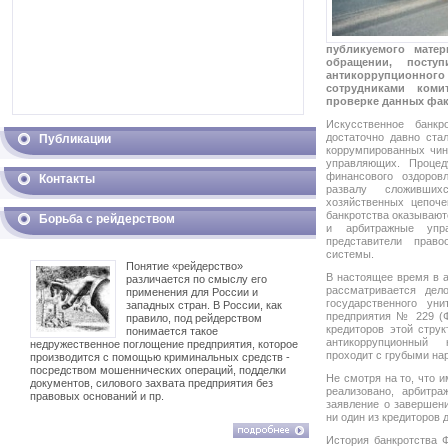
публикуемого мате
обращении, посту
антикоррупционног
сотрудниками коми
проверке данных фак
Искусственное банкр
достаточно давно ста
Публикации
коррумпированных чин
управляющих. Процед
финансового оздоров
Контакты
развалу сложивших
хозяйственных цепоч
банкротства оказывают
Борьба с рейдерством
и арбитражные упр
представители прав
системы.
Понятие «рейдерство»
В настоящее время в 
различается по смыслу его
рассматривается дел
применения для России и
государственного уни
западных стран. В России, как
предприятия № 229 (
правило, под рейдерством
кредиторов этой стру
понимается такое
антикоррупционный 
недружественное поглощение предприятия, которое
проходит с грубыми на
производится с помощью криминальных средств -
посредством мошеннических операций, подделки
Не смотря на то, что 
документов, силового захвата предприятия без
реализовано, арбитр
правовых оснований и пр.
заявление о завершени
ни один из кредиторов 
История банкротства 