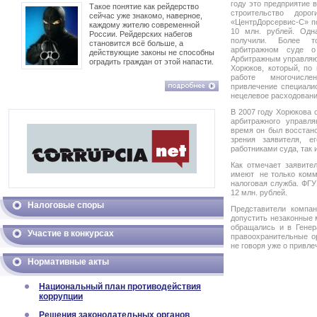
году это предприятие 
Такое понятие как рейдерство
строительство дор
сейчас уже знакомо, наверное,
«ЦентрДорсервис-С» п
каждому жителю современной
10 млн. рублей. Одн
России. Рейдерских набегов
получили. Более т
становится всё больше, а
арбитражном суде о
действующие законы не способны
Арбитражным управляю
оградить граждан от этой напасти.
Хорюков, который, по
работе многочисле
привлечение специалис
нецелевое расходование
В 2007 году Хорюкова 
арбитражного управля
время он был восстано
зрения заявителя, е
работниками суда, так
Как отмечает заявите
имеют не только комм
налоговая служба. ФГУ
12 млн. рублей.
Налоговые споры
Представители компан
допустить незаконные 
обращались и в Генер
Участие в конкурсах
правоохранительные ор
не говоря уже о привл
Нормативные акты
Национальный план противодействия
коррупции
Решения законодательных органов