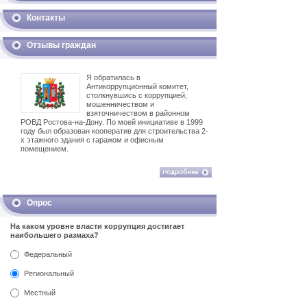
Контакты
Отзывы граждан
Я обратилась в
Антикоррупционный комитет,
столкнувшись с коррупцией,
мошенничеством и
взяточничеством в районном
РОВД Ростова-на-Дону. По моей инициативе в 1999
году был образован кооператив для строительства 2-
х этажного здания с гаражом и офисным
помещением.
Опрос
На каком уровне власти коррупция достигает
наибольшего размаха?
Федеральный
Региональный
Местный