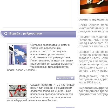
соответствующие з
Света Блинова, моск
многочисленные уши
дождалась от наруши
Борьба с рейдерством
Разумеется, участк
Гафаров Эльчин Шар
наезд. Более того, е
Согласно распространенному в
отделался легким исп
Интернете определению,
рейдерство - это поглощение
Цинизм нынешних пре
предприятия против воли его
Гафаров, совершив н
собственника или руководителя.
затолкал Свету Блин
По интенсивности атаки и степени
перехода. Очевидно,
(не)соблюдения законов выделяют
свидетелей произоше
три основных типа рейдерства:
переходила дорогу в
белое, серое и черное...
виновата в случивше
Мать девочки, Блино
поступавшие в адрес
июля 2009 года.
Следует признать, что в настоящее
время для борьбы с рейдерством
Видеозапись фрагме
делается довольно многое. Ниже
посвященного траг
приведены проанализированы три
при участии сотруд
наиболее заметных направления
антирейдерской деятельности в России.