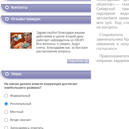
объектов»,— ска
Контакты
Сибирской тра
надзорном ведо
автомобиля преми
Отзывы граждан
млн руб. Ход сле
на контроль.
Здравствуйте! Благодаря вашим
Следовате
действиям в школе второй день
замначальника Кр
работает наблюдатель из ОБЭП.
обвинение в полу
Все вопоосы, я уверен, будут
сняты. Благодарим вас за быстрое
согласился.
рассмотрение вопроса.
Правоохранител
избрании задержа
Опрос
На каком уровне власти коррупция достигает
наибольшего размаха?
Федеральный
Региональный
Местный
Везде хватает
Затрудняюсь ответить