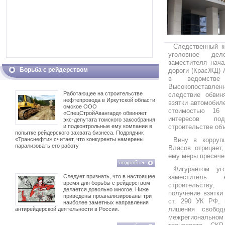
Следственный к
уголовное де
заместителя нача
Борьба с рейдерством
дороги (КрасЖД) 
в ведомстве 
Высокопоставл
Работающее на строительстве
следствие обвин
нефтепровода в Иркутской области
взятки автомобил
омское ООО
стоимостью 16
«СпецСтройАвангард» обвиняет
интересов по
экс-депутата томского заксобрания
и подконтрольные ему компании в
строительстве об
попытке рейдерского захвата бизнеса. Подрядчик
«Транснефти» считает, что конкуренты намерены
Вину в корруп
парализовать его работу
Власов отрицает,
ему меры пресече
Фигурантом уг
Следует признать, что в настоящее
заместитель
время для борьбы с рейдерством
строительству,
делается довольно многое. Ниже
получение взятки
приведены проанализированы три
ст. 290 УК РФ,
наиболее заметных направления
лишения свобод
антирейдерской деятельности в России.
межрегиональном