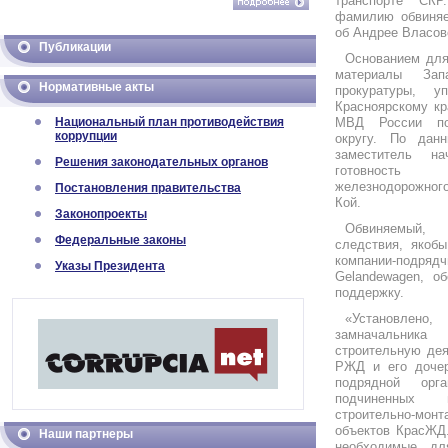
транспорте СК
фамилию обвиняе
об Андрее Власов
Публикации
Основанием для
материалы Запа
Нормативные акты
прокуратуры, 
Красноярскому кр
Национальный план противодействия
МВД России по
коррупции
округу. По дан
заместитель н
Решения законодательных органов
готовность 
железнодорожного
Постановления правительства
Кой.
Законопроекты
Обвиняемый,
Федеральные законы
следствия, якобы
компании-под
Указы Президента
Gelandewagen, о
поддержку.
«Установлено
замначальни
строительную де
РЖД и его дочер
подрядной орг
подчиненных п
строительно-монт
объектов КрасЖД.
Наши партнеры
необходимые дл