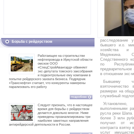
расследование 
Борьба с рейдерством
бывшего и.о. ми
хозяйства и 
Медянкина. С
Работающее на строительстве
Следственного к
нефтепровода в Иркутской области
омское ООО
по Республи
«СпецСтройАвангард» обвиняет
предварительное 
экс-депутата томского заксобрания
в отношении экс-м
и подконтрольные ему компании в
попытке рейдерского захвата бизнеса. Подрядчик
Бывшему чин
«Транснефти» считает, что конкуренты намерены
взяточничество
парализовать его работу
размерах на общу
служебный подлог
Установлено,
Следует признать, что в настоящее
выполненными ра
время для борьбы с рейдерством
делается довольно многое. Ниже
русла реки Шапа.
приведены проанализированы три
более 3 млн руб
наиболее заметных направления
получил от исп
антирейдерской деятельности в России.
контракта взятку 
услуг имуществ