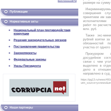
размере на сумму 
Инкриминиру
Публикации
совершения слу
принятием им зав
исполнителями 
Нормативные акты
работ по расчист
млн. руб.
Национальный план противодействия
коррупции
Также экс-мин
рублей взятки за
Решения законодательных органов
обязанностей п
Постановления правительства
участка от одного
Законопроекты
Прокурором 
досудебное сог
Федеральные законы
связи с чем уго
выделено в отдел
Указы Президента
дело в отношен
направлено в суд
https://pg13.ru/news/49
utm_source=yxnews&ut
Наши партнеры