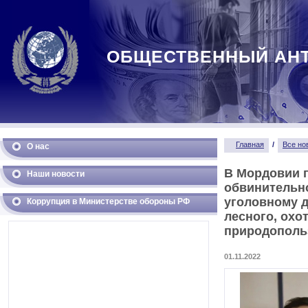
ОБЩЕСТВЕННЫЙ АН
Главная
/
Все но
О нас
В Мордовии 
Наши новости
обвинительн
уголовному д
Коррупция в Министерстве обороны РФ
лесного, охо
природополь
01.11.2022