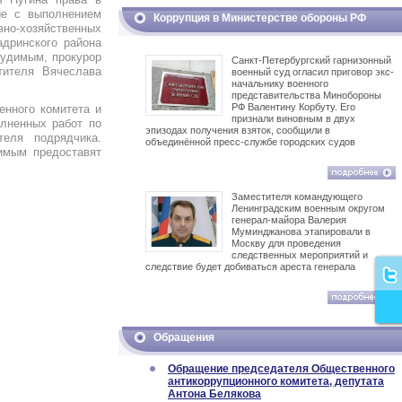
ые с выполнением
Коррупция в Министерстве обороны РФ
вно-хозяйственных
адринского района
судимым, прокурор
Санкт-Петербургский гарнизонный
тителя Вячеслава
военный суд огласил приговор экс-
начальнику военного
представительства Минобороны
РФ Валентину Корбуту. Его
енного комитета и
признали виновным в двух
лненных работ по
эпизодах получения взяток, сообщили в
теля подрядчика.
объединённой пресс-службе городских судов
имым предоставят
.
Заместителя командующего
Ленинградским военным округом
генерал-майора Валерия
Муминджанова этапировали в
Москву для проведения
следственных мероприятий и
следствие будет добиваться ареста генерала
Обращения
Обращение председателя Общественного
антикоррупционного комитета, депутата
Антона Белякова