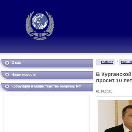
Главная
/
Все но
О нас
В Курганской
Наши новости
просит 10 ле
Коррупция в Министерстве обороны РФ
01.10.2021