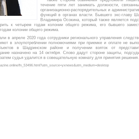
течение пяти лет занимать должности, связанн
организационно-распорядительных и администрати
функций в органах власти. Бывшего экс-главу Ш
Владимира Осокина, который также является под
орить к четырем годам колонии общего режима, его бывшего замес
 годам колонии общего режима.
али в апреле 2020 года сотрудники регионального управления следств
яют в злоупотреблении полномочиями при приемке и оплате не выпо
бъектов в Шадринском районе и получении взяток от представи
ание назначено на 14 октября. Слово дадут стороне защиты, подсуд
 затем судья удалится в совещательную комнату для принятия решения
magazine.online/fn_53496.html?utm_source=yxnews&utm_medium=desktop