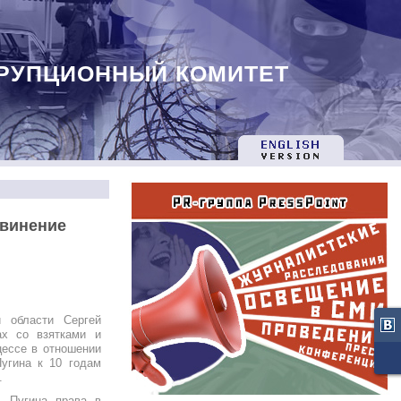
РУПЦИОННЫЙ КОМИТЕТ
бвинение
й области Сергей
ах со взятками и
цессе в отношении
Пугина к 10 годам
.
ь Пугина права в