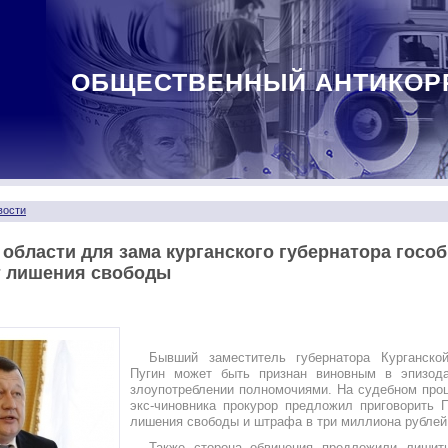
ОБЩЕСТВЕННЫЙ АНТИКОР
вости
 области для зама курганского губернатора госо
т лишения свободы
Бывший заместитель губернатора Курганско
Пугин может быть признан виновным в эпизод
злоупотреблении полномочиями. На судебном про
экс-чиновника прокурор предложил приговорить 
лишения свободы и штрафа в три миллиона рублей
Также сторона обвинения предложили лишит