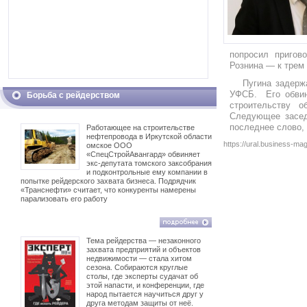
попросил пригов
Рознина — к трем
Пугина задерж
УФСБ. Его обвин
Борьба с рейдерством
строительству о
Следующее засед
последнее слово,
Работающее на строительстве
нефтепровода в Иркутской области
https://ural.business-
омское ООО
«СпецСтройАвангард» обвиняет
экс-депутата томского заксобрания
и подконтрольные ему компании в
попытке рейдерского захвата бизнеса. Подрядчик
«Транснефти» считает, что конкуренты намерены
парализовать его работу
Тема рейдерства — незаконного
захвата предприятий и объектов
недвижимости — стала хитом
сезона. Собираются круглые
столы, где эксперты судачат об
этой напасти, и конференции, где
народ пытается научиться друг у
друга методам защиты от неё.