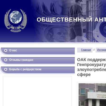
ОБЩЕСТВЕННЫЙ АН
Главная
/
Интер
О нас
ОАК поддерж
Отзывы граждан
Генпрокурату
злоупотребл
Борьба с рейдерством
сфере