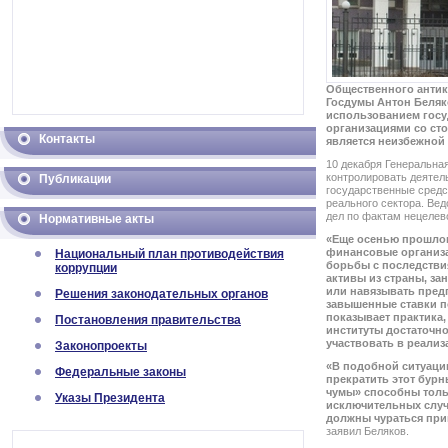
Общественного антик
Госдумы Антон Беляко
использованием госу
организациями со ст
Контакты
является неизбежной 
10 декабря Генеральна
контролировать деятел
Публикации
государственные средс
реального сектора. Ве
дел по фактам нецелев
Нормативные акты
«Еще осенью прошлого
финансовые организа
Национальный план противодействия
борьбы с последстви
коррупции
активы из страны, з
или навязывать пре
Решения законодательных органов
завышенные ставки по
показывает практика
Постановления правительства
институты достаточно
участвовать в реализ
Законопроекты
«В подобной ситуации
Федеральные законы
прекратить этот бур
чумы» способны толь
Указы Президента
исключительных случ
должны чураться при
заявил Беляков.