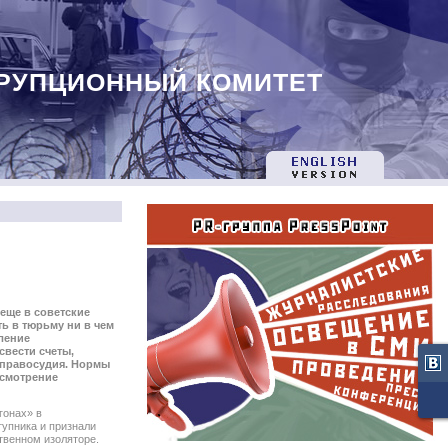
РУПЦИОННЫЙ КОМИТЕТ
еще в советские
ь в тюрьму ни в чем
ление
свести счеты,
 правосудия. Нормы
усмотрение
гонах» в
тупника и признали
твенном изоляторе.