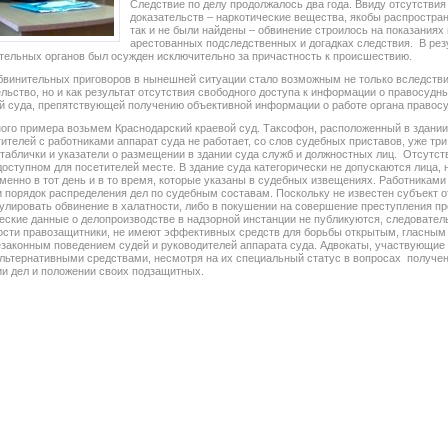
Следствие по делу продолжалось два года. Ввиду отсутстви
доказательств – наркотические вещества, якобы распростр
так и не были найдены – обвинение строилось на показания
арестованных подследственных и догадках следствия. В рез
тельных органов был осужден исключительно за причастность к происшествию.
винительных приговоров в нынешней ситуации стало возможным не только вследств
льство, но и как результат отсутствия свободного доступа к информации о правосудны
й суда, препятствующей получению объективной информации о работе органа правосу
ного примера возьмем Краснодарский краевой суд. Таксофон, расположенный в здании
ителей с работниками аппарат суда не работает, со слов судебных приставов, уже три
 таблички и указатели о размещении в здании суда служб и должностных лиц. Отсутс
доступном для посетителей месте. В здание суда категорически не допускаются лица,
менно в тот день и в то время, которые указаны в судебных извещениях. Работниками
 порядок распределения дел по судебным составам. Поскольку не известен субъект о
улировать обвинение в халатности, либо в покушении на совершение преступления п
еские данные о делопроизводстве в надзорной инстанции не публикуются, следовате
ности правозащитники, не имеют эффективных средств для борьбы открытым, гласным
законным поведением судей и руководителей аппарата суда. Адвокаты, участвующие 
альтернативными средствами, несмотря на их специальный статус в вопросах получе
и дел и положении своих подзащитных.