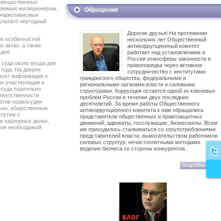
я вещественных
аняемые милиционером,
Обращения
х наркозависмых
ультате неугодный
Дорогие друзья! На протяжении
ие особенностей
нескольких лет Общественный
х актах, а также
антикоррупционный комитет
дия.
работает над установлением в
России атмосферы законности и
 суда около входа для
правопорядка через активное
 года. На дверях
сотрудничество с институтами
твует информация о
гражданского общества, федеральными и
 не участвующие в
региональными органами власти и силовыми
 суда тщательно
структурами. Коррупция остается одной из ключевых
тветственности
проблем России в течение двух последних
ротив правосудия
десятилетий. За время работы Общественного
льно, общественные
антикоррупционного комитета к нам обращались
 путем с
представители общественных и правозащитных
в надзорных делах,
движений, адвокаты, госслужащие, бизнесмены. Всем
ния необходимой
им приходилось сталкиваться со злоупотреблениями
представителей власти, вымогательством работников
силовых структур, нечистоплотными методами
ведения бизнеса со стороны конкурентов.