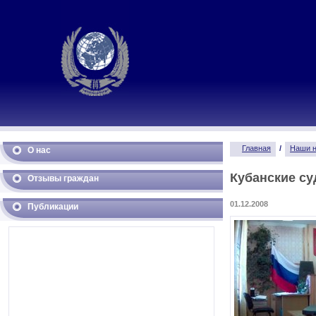
Главная
/
Наши н
О нас
Кубанские с
Отзывы граждан
01.12.2008
Публикации