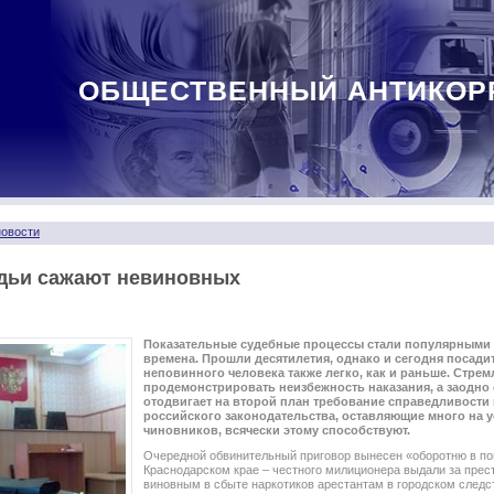
ОБЩЕСТВЕННЫЙ АНТИКОР
овости
удьи сажают невиновных
Показательные судебные процессы стали популярными 
времена. Прошли десятилетия, однако и сегодня посадит
неповинного человека также легко, как и раньше. Стрем
продемонстрировать неизбежность наказания, а заодно 
отодвигает на второй план требование справедливости
российского законодательства, оставляющие много на 
чиновников, всячески этому способствуют.
Очередной обвинительный приговор вынесен «оборотню в по
Краснодарском крае – честного милиционера выдали за прес
виновным в сбыте наркотиков арестантам в городском следс