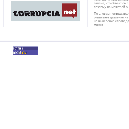
заявил, что объект бы
поэтому не может ей б
По словам пострадавше
оказывает давление на
на вынесение справедл
может.