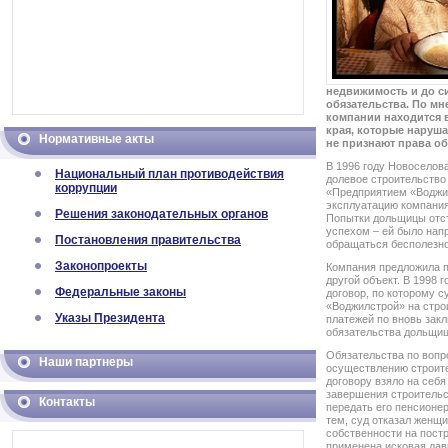
недвижимость и до с
обязательства. По м
компании находится 
края, которые наруш
Нормативные акты
не признают права о
В 1996 году Новоселов
Национальный план противодействия
долевое строительство
коррупции
«Предприятием «Воджил
эксплуатацию компания
Решения законодательных органов
Попытки дольщицы отст
успехом – ей было нап
Постановления правительства
обращаться бесполезно
Законопроекты
Компания предложила п
другой объект. В 1998 
Федеральные законы
договор, по которому 
«Воджилстрой» на строи
Указы Президента
платежей по вновь закл
обязательства дольщиц
Обязательства по вопр
Наши партнеры
осуществлению строит
договору взяло на себ
завершения строительс
Контакты
передать его пенсионе
тем, суд отказал женщи
собственности на пост
применена исковая дав