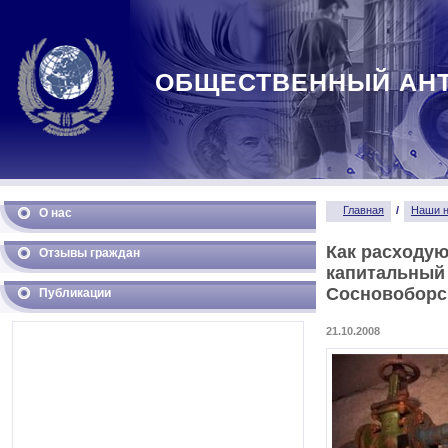
ОБЩЕСТВЕННЫЙ АН
Главная
/
Наши н
О нас
Как расходую
Отзывы граждан
капитальный
Сосновоборс
Публикации
21.10.2008