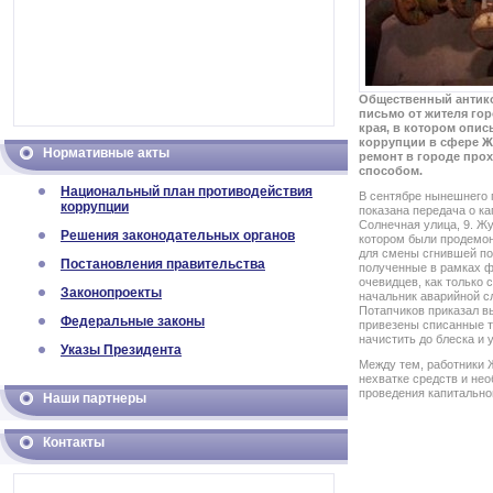
Общественный антик
письмо от жителя го
края, в котором опис
коррупции в сфере Ж
Нормативные акты
ремонт в городе про
способом.
Национальный план противодействия
В сентябре нынешнего 
коррупции
показана передача о к
Солнечная улица, 9. Ж
Решения законодательных органов
котором были продемо
для смены сгнившей по
Постановления правительства
полученные в рамках 
очевидцев, как только 
Законопроекты
начальник аварийной с
Потапчиков приказал в
Федеральные законы
привезены списанные т
начистить до блеска и 
Указы Президента
Между тем, работники 
нехватке средств и не
проведения капитально
Наши партнеры
Контакты