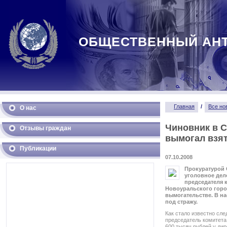
ОБЩЕСТВЕННЫЙ АН
Главная
/
Все но
О нас
Чиновник в 
Отзывы граждан
вымогал взят
Публикации
07.10.2008
Прокуратурой 
уголовное дел
председателя 
Новоуральского горо
вымогательстве. В н
под стражу.
Как стало известно сле
председатель комитета
600 тысяч рублей у ди