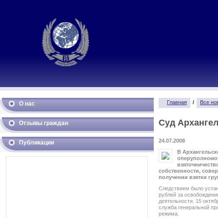
Главная
/
Все но
О нас
Суд Архангел
Отзывы граждан
24.07.2008
Публикации
В Архангельск
оперуполномоч
взяточничеств
собственности, сове
получении взятки гр
Следствием было устан
рублей за освобождени
деятельности. 15 октя
служба генеральной пр
режима.