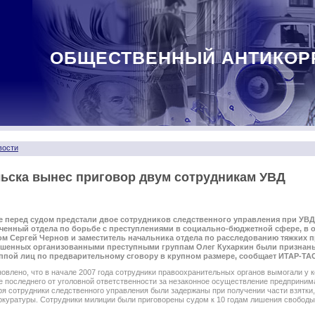
ОБЩЕСТВЕННЫЙ АНТИКОР
вости
ьска вынес приговор двум сотрудникам УВД
е перед судом предстали двое сотрудников следственного управления при УВД
енный отдела по борьбе с преступлениями в социально-бюджетной сфере, в о
ом Сергей Чернов и заместитель начальника отдела по расследованию тяжких 
ршенных организованными преступными группам Олег Кухаркин были признан
уппой лиц по предварительному сговору в крупном размере, сообщает ИТАР-ТА
овлено, что в начале 2007 года сотрудники правоохранительных органов вымогали у 
е последнего от уголовной ответственности за незаконное осуществление предприним
бря сотрудники следственного управления были задержаны при получении части взятки
окуратуры. Сотрудники милиции были приговорены судом к 10 годам лишения свободы 