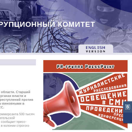
РУПЦИОННЫЙ КОМИТЕТ
 области. Старший
рганах власти и
преступлений против
ы виновными в
СС.
коммерсанта 500 тысяч
ательской
, сообщает пресс-
в колонии строгого