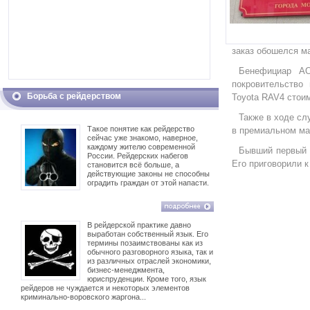
заказ обошелся м
Бенефициар АО
покровительство
Борьба с рейдерством
Toyota RAV4 стои
Также в ходе сл
Такое понятие как рейдерство
в премиальном ма
сейчас уже знакомо, наверное,
каждому жителю современной
Бывший первый 
России. Рейдерских набегов
Его приговорили к
становится всё больше, а
действующие законы не способны
оградить граждан от этой напасти.
В рейдерской практике давно
выработан собственный язык. Его
термины позаимствованы как из
обычного разговорного языка, так и
из различных отраслей экономики,
бизнес-менеджмента,
юриспруденции. Кроме того, язык
рейдеров не чуждается и некоторых элементов
криминально-воровского жаргона...