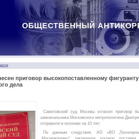
ОБЩЕСТВЕННЫЙ АНТИКОР
вости
несен приговор высокопоставленному фигуранту
ого дела
Савеловский суд Москвы огласил приговор б
замначальника Московского метрополитена Дмитри
отправили в колонию на 10 лет.
По данным следствия, АО «ВО „Технопро
„Мосинжпроект“ заключили договор поставк