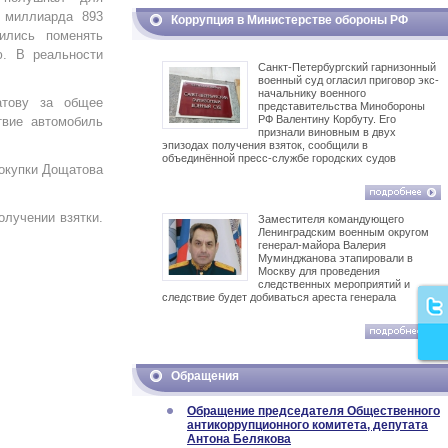
 миллиарда 893
Коррупция в Министерстве обороны РФ
ились поменять
ю. В реальности
Санкт-Петербургский гарнизонный
военный суд огласил приговор экс-
начальнику военного
атову за общее
представительства Минобороны
РФ Валентину Корбуту. Его
твие автомобиль
признали виновным в двух
эпизодах получения взяток, сообщили в
объединённой пресс-службе городских судов
покупки Дощатова
лучении взятки.
Заместителя командующего
Ленинградским военным округом
генерал-майора Валерия
Муминджанова этапировали в
Москву для проведения
следственных мероприятий и
следствие будет добиваться ареста генерала
Обращения
Обращение председателя Общественного
антикоррупционного комитета, депутата
Антона Белякова