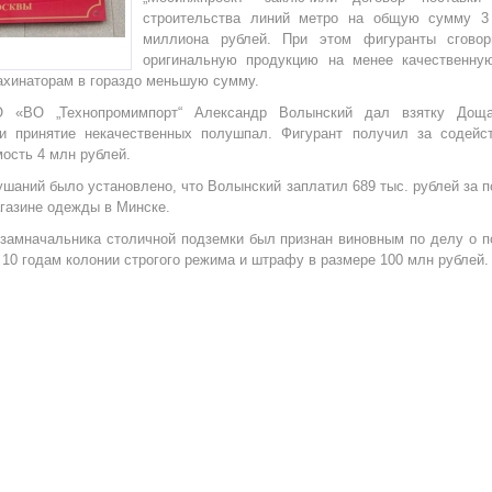
строительства линий метро на общую сумму 3
миллиона рублей. При этом фигуранты сговор
оригинальную продукцию на менее качественну
ахинаторам в гораздо меньшую сумму.
 «ВО „Технопромимпорт“ Александр Волынский дал взятку Дощ
 и принятие некачественных полушпал. Фигурант получил за содейс
мость 4 млн рублей.
ушаний было установлено, что Волынский заплатил 689 тыс. рублей за 
газине одежды в Минске.
замначальника столичной подземки был признан виновным по делу о по
 10 годам колонии строгого режима и штрафу в размере 100 млн рублей.