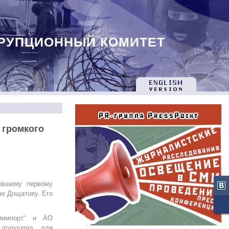
РУПЦИОННЫЙ КОМИТЕТ
 громкого
ывшему первому
ю Дощатову. Его
мимпорт“ и АО
и полушпал для