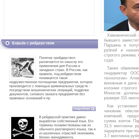
Хамовнический 
бывшего замести
Борьба с рейдерством
Паршина в полу
рублей и назна
строгого режима.
Понятие «рейдерство»
суда.
различается по смыслу его
применения для России и
Также обвиняе
западных стран. В России, как
гендиректор ОО
правило, под рейдерством
технологии» Але
понимается такое
недружественное поглощение предприятия, которое
виновным в даче в
производится с помощью криминальных средств -
колонии строгого
посредством мошеннических операций, подделки
Моносов должны
документов, силового захвата предприятия без
размере 315 милл
правовых оснований и пр.
Как установи
чиновник обесп
компаний, пред
В рейдерской практике давно
сумма взяток Па
выработан собственный язык. Его
термины позаимствованы как из
31,5 миллиона р
обычного разговорного языка, так и
задержали при по
из различных отраслей экономики,
3,7 миллиона рубл
бизнес-менеджмента,