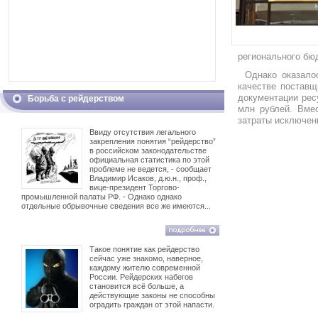
регионального бю
Однако оказало
качестве поставщ
документации рес
Борьба с рейдерством
млн рублей. Вмес
затраты исключен
Ввиду отсутствия легального
закрепления понятия “рейдерство”
в российском законодательстве
официальная статистика по этой
проблеме не ведется, - сообщает
Владимир Исаков, д.ю.н., проф.,
вице-президент Торгово-
промышленной палаты РФ. - Однако однако
отдельные обрывочные сведения все же имеются...
Такое понятие как рейдерство
сейчас уже знакомо, наверное,
каждому жителю современной
России. Рейдерских набегов
становится всё больше, а
действующие законы не способны
оградить граждан от этой напасти.