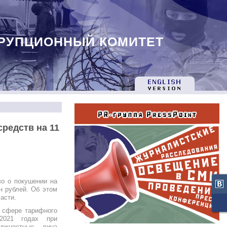
РУПЦИОННЫЙ КОМИТЕТ
редств на 11
ло о покушении на
н рублей. Об этом
асти.
в сфере тарифного
-2021 годах при
лжностные лица