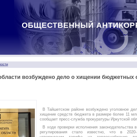
ОБЩЕСТВЕННЫЙ АНТИКОР
вости
области возбуждено дело о хищении бюджетных с
В Тайшетском районе возбуждено уголовное де
хищение средств бюджета в размере более 11 мл
сообщает пресс-служба прокуратуры Иркутской обл
В ходе проверки исполнения законодательства 
регулирования стало известно, что в 2020
утверждении тарифа на теплоснабжение до