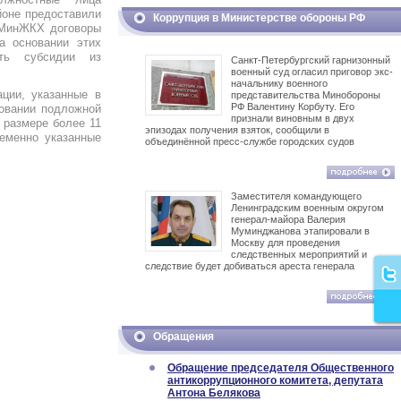
йоне предоставили
Коррупция в Министерстве обороны РФ
 МинЖКХ договоры
а основании этих
ть субсидии из
Санкт-Петербургский гарнизонный
военный суд огласил приговор экс-
начальнику военного
ации, указанные в
представительства Минобороны
РФ Валентину Корбуту. Его
новании подложной
признали виновным в двух
 размере более 11
эпизодах получения взяток, сообщили в
ременно указанные
объединённой пресс-службе городских судов
Заместителя командующего
Ленинградским военным округом
генерал-майора Валерия
Муминджанова этапировали в
Москву для проведения
следственных мероприятий и
следствие будет добиваться ареста генерала
Обращения
Обращение председателя Общественного
антикоррупционного комитета, депутата
Антона Белякова