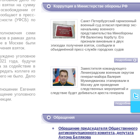
 взятки на сумму
Коррупция в Министерстве обороны РФ
освобождении от
сообщают в пресс-
сности (УФСБ) по
Санкт-Петербургский гарнизонный
военный суд огласил приговор экс-
начальнику военного
полномочия семи
представительства Минобороны
РФ Валентину Корбуту. Его
ков в рамках дела
признали виновным в двух
ее в Москве были
эпизодах получения взяток, сообщили в
чения взяток.
объединённой пресс-службе городских судов
буждено уголовное
021 года, будучи
а за содействие в
Заместителя командующего
редать коллеге из
Ленинградским военным округом
него не было. Дело
генерал-майора Валерия
Муминджанова этапировали в
Москву для проведения
тношении Евгения
следственных мероприятий и
следствие будет добиваться ареста генерала
ащение уголовного
екции.
Обращения
Обращение председателя Общественного
антикоррупционного комитета, депутата
Антона Белякова