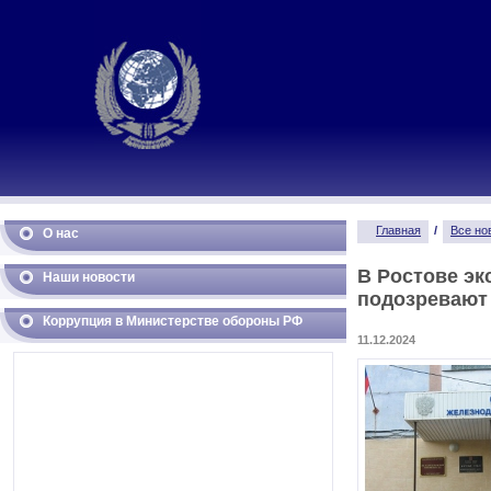
Главная
/
Все но
О нас
В Ростове эк
Наши новости
подозревают 
Коррупция в Министерстве обороны РФ
11.12.2024