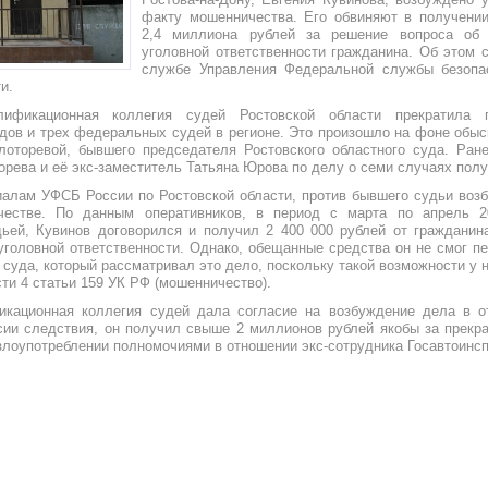
факту мошенничества. Его обвиняют в получении
2,4 миллиона рублей за решение вопроса об 
уголовной ответственности гражданина. Об этом 
службе Управления Федеральной службы безопа
и.
ификационная коллегия судей Ростовской области прекратила 
дов и трех федеральных судей в регионе. Это произошло на фоне обыс
лоторевой, бывшего председателя Ростовского областного суда. Ран
орева и её экс-заместитель Татьяна Юрова по делу о семи случаях полу
иалам УФСБ России по Ростовской области, против бывшего судьи воз
естве. По данным оперативников, в период с марта по апрель 2
ей, Кувинов договорился и получил 2 400 000 рублей от гражданин
уголовной ответственности. Однако, обещанные средства он не смог пе
 суда, который рассматривал это дело, поскольку такой возможности у 
ти 4 статьи 159 УК РФ (мошенничество).
кационная коллегия судей дала согласие на возбуждение дела в о
сии следствия, он получил свыше 2 миллионов рублей якобы за прекр
 злоупотреблении полномочиями в отношении экс-сотрудника Госавтоинсп