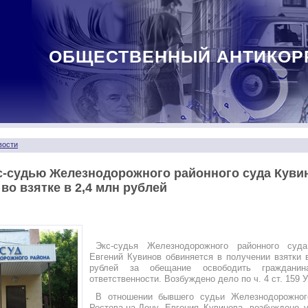
ОБЩЕСТВЕННЫЙ АНТИКОР
вости
с-судью Железнодорожного районного суда Куви
во взятке в 2,4 млн рублей
Экс-судья Железнодорожного районного суда
Евгений Кувинов обвиняется в получении взятки 
рублей за обещание освободить гражданин
ответственности. Возбуждено дело по ч. 4 ст. 159 
В отношении бывшего судьи Железнодорожног
Ростова-на-Дону, Евгения Кувинова, возбуждено 