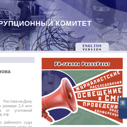
РУПЦИОННЫЙ КОМИТЕТ
нова
 Ростова-на-Дону
в размере 2,4 млн
а от уголовной
УК РФ.
о районного суда
уголовное дело по