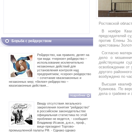
Ростовской област
В ноябре Квал
председателей су
против Елены Зо
Борьба с рейдерством
арестованы Золот
Согласно матер
Рейдерство, как правило, делят на
дело о мошеннич
три вида: «черное» рейдерство –
действующим судь
использование исключительно
незаконных действий для
освобождении от 
установления контроля над
другого районного
предприятием; «серое» рейдерство
возбуждено по час
– сочетание квазизаконных и
незаконных мер; «белое» рейдерство –
Высшая квалифи
квазизаконные действия...
Кувинова. По вер
дела о грабеже и
Ввиду отсутствия легального
закрепления понятия “рейдерство”
в российском законодательстве
официальная статистика по этой
проблеме не ведется, - сообщает
Владимир Исаков, д.ю.н., проф.,
вице-президент Торгово-
промышленной палаты РФ. - Однако однако