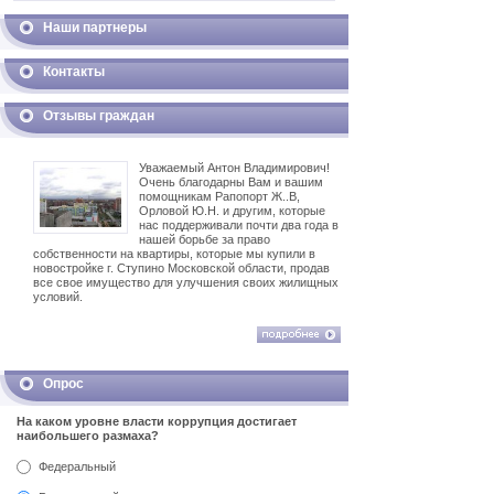
Наши партнеры
Контакты
Отзывы граждан
Уважаемый Антон Владимирович!
Очень благодарны Вам и вашим
помощникам Рапопорт Ж..В,
Орловой Ю.Н. и другим, которые
нас поддерживали почти два года в
нашей борьбе за право
собственности на квартиры, которые мы купили в
новостройке г. Ступино Московской области, продав
все свое имущество для улучшения своих жилищных
условий.
Опрос
На каком уровне власти коррупция достигает
наибольшего размаха?
Федеральный