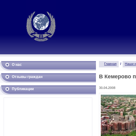
Главная
/
Наши н
О нас
В Кемерово 
Отзывы граждан
30.04.2008
Публикации