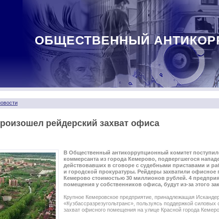
ОБЩЕСТВЕННЫЙ АНТИКОР
овости
произошел рейдерский захват офиса
В Общественный антикоррупционный комитет поступил
коммерсанта из города Кемерово, подвергшегося напад
действовавших в сговоре с судебными приставами и р
и городской прокуратуры. Рейдеры захватили офисное 
Кемерово стоимостью 30 миллионов рублей. 4 предпри
помещения у собственников офиса, будут из-за этого за
Крупное Кемеровское предприятие, принадлежащая Исканде
«Кузбассразрезугольтранс», пользуясь поддержкой силовых 
захват офисного помещения на улице Красной города Кемеро