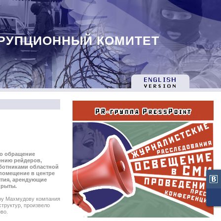
РУПЦИОННЫЙ КОМИТЕТ
о обращение
ению рейдеров,
аботниками областной
помещение в центре
ятия, арендующие
крыты.
ру Махмудову компания
структур, произвело
во.