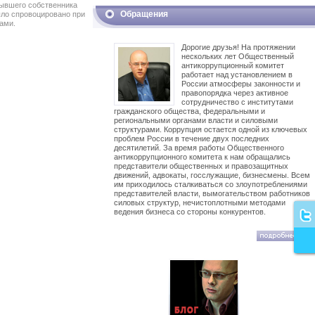
бывшего собственника
Обращения
ыло спровоцировано при
ами.
Дорогие друзья! На протяжении
нескольких лет Общественный
антикоррупционный комитет
работает над установлением в
России атмосферы законности и
правопорядка через активное
сотрудничество с институтами
гражданского общества, федеральными и
региональными органами власти и силовыми
структурами. Коррупция остается одной из ключевых
проблем России в течение двух последних
десятилетий. За время работы Общественного
антикоррупционного комитета к нам обращались
представители общественных и правозащитных
движений, адвокаты, госслужащие, бизнесмены. Всем
им приходилось сталкиваться со злоупотреблениями
представителей власти, вымогательством работников
силовых структур, нечистоплотными методами
ведения бизнеса со стороны конкурентов.