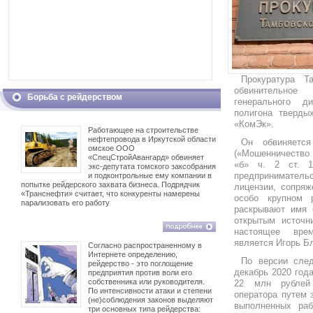
Прокуратура Т
обвинительное
Борьба с рейдерством
генерального д
полигона тверд
«КомЭк».
Работающее на строительстве
нефтепровода в Иркутской области
Он обвиняетс
омское ООО
(«Мошенничество 
«СпецСтройАвангард» обвиняет
«б» ч. 2 ст. 
экс-депутата томского заксобрания
предпринимате
и подконтрольные ему компании в
попытке рейдерского захвата бизнеса. Подрядчик
лицензии, сопряж
«Транснефти» считает, что конкуренты намерены
особо крупном 
парализовать его работу
раскрывают имя о
открытым источн
настоящее вре
является Игорь Б
Согласно распространенному в
Интернете определению,
По версии след
рейдерство - это поглощение
декабрь 2020 год
предприятия против воли его
собственника или руководителя.
22 млн рублей 
По интенсивности атаки и степени
оператора путем 
(не)соблюдения законов выделяют
выполненных раб
три основных типа рейдерства: