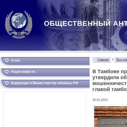
ОБЩЕСТВЕННЫЙ АН
Главная
/
Все но
О нас
В Тамбове пр
Наши новости
утвердила об
мошенничеств
Коррупция в Министерстве обороны РФ
главой тамбо
30.01.2024