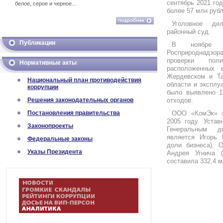
сентябрь 2021 го
белое, серое и черное...
более 57 млн рубл
Уголовное де
районный суд.
Публикации
В ноябре 2
Росприроднадзор
проверки пол
Нормативные акты
расположенных в
Жердевском и Та
Национальный план противодействия
области и эксплу
коррупции
было выявлено 1
Решения законодательных органов
отходов.
Постановления правительства
ООО «КомЭк» з
2005 году. Устав
Законопроекты
Генеральным д
является Игорь
Федеральные законы
доли бизнеса). 
Указы Президента
Андрея Угнича 
составила 332,4 м