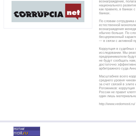
вознаграждение, полаг
национального развити
как правило, в банках 
банках.
По словам сотрудника 
естественной монополи
вознаграждения менедж
обычно больше. По сло
бесцеремонный характе
— в связи с активной п
Коррупция в судебных о
исследовании. Мы реаг
предприниматели будут
не будут сообщать нам,
достаточно эффективно
арбитражного суда Анн
Масштабнее всего корр
среднего уровня чинов
за счет связей в элите
Рогожников: коррупция 
России не правит клеп
один лишь материальны
http://www.vedomosti.ru/