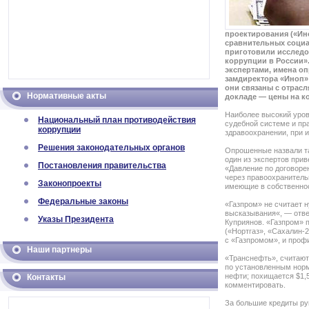
проектирования («Ино
сравнительных социа
приготовили исследо
коррупции в России».
экспертами, имена о
замдиректора «Иноп»
они связаны с отрасл
Нормативные акты
докладе — цены на к
Наиболее высокий уров
Национальный план противодействия
судебной системе и пр
коррупции
здравоохранении, при 
Решения законодательных органов
Опрошенные назвали т
один из экспертов при
Постановления правительства
«Давление по договоре
через правоохранитель
Законопроекты
имеющие в собственно
Федеральные законы
«Газпром» не считает
высказывания«, — отве
Указы Президента
Куприянов. «Газпром» 
(«Нортгаз», «Сахалин-
с «Газпромом», и проф
Наши партнеры
«Транснефть», считают
по установленным норм
нефти; похищается $1,5
Контакты
комментировать.
За большие кредиты ру