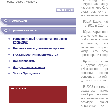
белое, серое и черное...
фигурантам меру
известно, что Сл
суда заключить
мошенничестве мэ
Публикации
Юрий Карих из
— в 2010 и 2014 г
Нормативные акты
Юрий Карих не 
уголовного дела.
Национальный план противодействия
небольшая колле
коррупции
источников, в
замаячила в крим
Решения законодательных органов
когда его осу
Постановления правительства
приговорили к штр
Законопроекты
Кроме того, ест
и другая судим
Федеральные законы
«Незаконное пр
хранение, перев
Указы Президента
основных частей,
удалось погасить 
В 2023 же году 
оказалась прико
«набор» попол
мошенничестве –
размере. Макс
обвинение по 