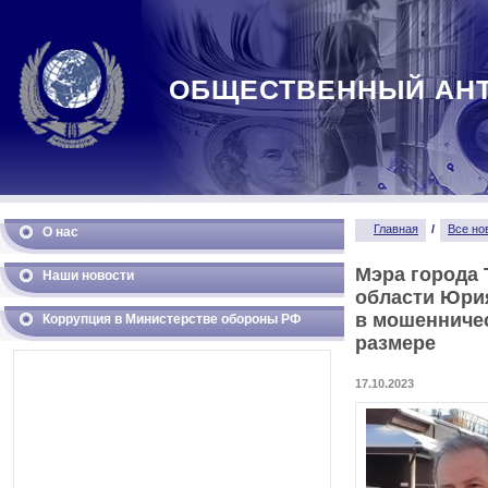
ОБЩЕСТВЕННЫЙ АН
Главная
/
Все но
О нас
Мэра города 
Наши новости
области Юри
в мошенничес
Коррупция в Министерстве обороны РФ
размере
17.10.2023