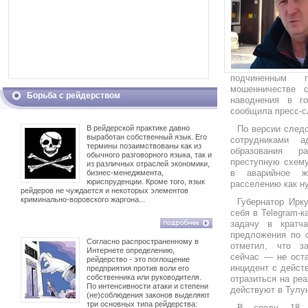
подчиненным 
мошенничестве 
Борьба с рейдерством
наводнения в г
сообщила пресс-с
В рейдерской практике давно
По версии следс
выработан собственный язык. Его
сотрудниками а
термины позаимствованы как из
образования р
обычного разговорного языка, так и
преступную схему
из различных отраслей экономики,
в аварийное 
бизнес-менеджмента,
юриспруденции. Кроме того, язык
расселению как н
рейдеров не чуждается и некоторых элементов
криминально-воровского жаргона...
Губернатор Ирк
себя в Telegram-к
задачу в кратч
предложения по 
Согласно распространенному в
отметил, что з
Интернете определению,
сейчас — не оста
рейдерство - это поглощение
инцидент с дейст
предприятия против воли его
собственника или руководителя.
отразиться на реа
По интенсивности атаки и степени
действуют в Тулун
(не)соблюдения законов выделяют
три основных типа рейдерства:
В среду, 18 