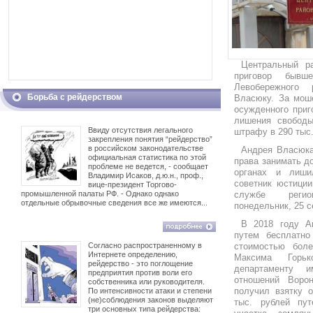
Центральный р
приговор бывш
Левобережного 
Борьба с рейдерством
Власюку. За моше
осужденного приг
лишения свобод
Ввиду отсутствия легального
штрафу в 290 тыс.
закрепления понятия “рейдерство”
в российском законодательстве
Андрея Власюка
официальная статистика по этой
права занимать д
проблеме не ведется, - сообщает
органах и лиши
Владимир Исаков, д.ю.н., проф.,
советник юстиции
вице-президент Торгово-
промышленной палаты РФ. - Однако однако
службе регио
отдельные обрывочные сведения все же имеются...
понедельник, 25 с
В 2018 году А
путем бесплатно
Согласно распространенному в
стоимостью бол
Интернете определению,
Максима Горьк
рейдерство - это поглощение
департаменту 
предприятия против воли его
отношений Воро
собственника или руководителя.
получил взятку 
По интенсивности атаки и степени
(не)соблюдения законов выделяют
тыс. рублей пу
три основных типа рейдерства: