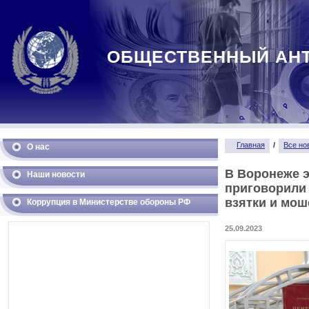
ОБЩЕСТВЕННЫЙ АН
Главная
/
Все но
О нас
В Воронеже э
Наши новости
приговорили 
взятки и мо
Коррупция в Министерстве обороны РФ
25.09.2023