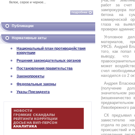
участке землян
белое, серое и черное...
работ за счет 
зампрокурора по
бетона на су
коммерческой ор
глаза на выявл
Публикации
проверки админис
Уголовное де
Нормативные акты
материалов, пр
УФСБ. Андрей Вла
Национальный план противодействия
того, как попал
коррупции
выводу, что
Решения законодательных органов
правоохранительн
может воздейств
Постановления правительства
счел необходимым
находился со 2 ок
Законопроекты
Андрея Власюка 
Федеральные законы
(получение до
Указы Президента
значительном раз
(мошенничество 
предварительном
Левобережного ра
СК предъявил о
заместителю нач
отдела по рассле
происшествий и п
управления реги