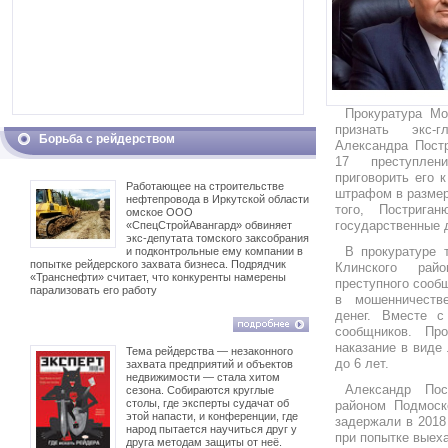
Прокуратура Мо
признать экс-
Борьба с рейдерством
Александра Пост
17 преступле
приговорить его 
Работающее на строительстве
штрафом в размер
нефтепровода в Иркутской области
того, Пострига
омское ООО
государственные 
«СпецСтройАвангард» обвиняет
экс-депутата томского заксобрания
В прокуратуре 
и подконтрольные ему компании в
попытке рейдерского захвата бизнеса. Подрядчик
Клинского рай
«Транснефти» считает, что конкуренты намерены
преступного сообщ
парализовать его работу
в мошенничеств
денег. Вместе с
сообщников. Пр
наказание в виде
Тема рейдерства — незаконного
до 6 лет.
захвата предприятий и объектов
недвижимости — стала хитом
Александр Пос
сезона. Собираются круглые
столы, где эксперты судачат об
районом Подмоск
этой напасти, и конференции, где
задержали в 2018
народ пытается научиться друг у
при попытке выеха
друга методам защиты от неё.