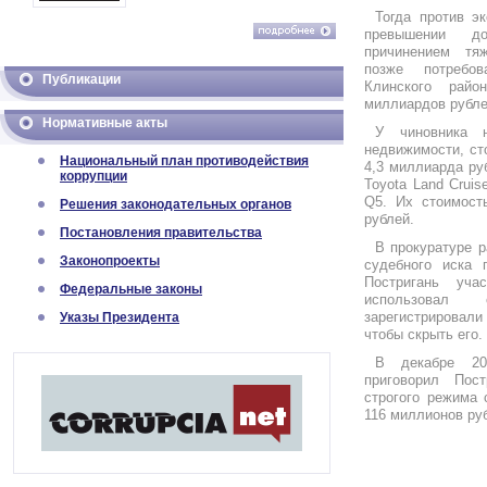
Тогда против э
превышении д
причинением тя
позже потребо
Публикации
Клинского рай
миллиардов рубле
Нормативные акты
У чиновника 
недвижимости, ст
Национальный план противодействия
4,3 миллиарда ру
коррупции
Toyota Land Cruis
Q5.
Их стоимост
Решения законодательных органов
рублей.
Постановления правительства
В прокуратуре р
Законопроекты
судебного иска 
Постригань уч
Федеральные законы
использовал
зарегистрировали
Указы Президента
чтобы скрыть его.
В декабре 20
приговорил Пос
строгого режима
116 миллионов ру