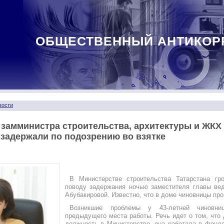
ОБЩЕСТВЕННЫЙ АНТИКОР
вости
 замминистра строительства, архитектуры и ЖКХ
задержали по подозрению во взятке
В Министерстве строительства Татарстана гр
поводу задержания ночью заместителя главы ве
Абубакировой. Известно, что в доме чиновницы про
Возникшие проблемы у 43-летней чиновни
предыдущего места работы. Речь идет о том, что 
должность в Министерстве, она работала в фонде