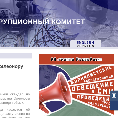
РУПЦИОННЫЙ КОМИТЕТ
 Элеонору
омкий скандал по
домства Элеоноры
изведен обыск.
цы касаются её
до заступления на
 газификации, где