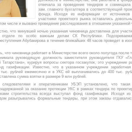
отвечала за проведение тендеров и совмещала
зам. главного бухгалтера в соответствующей прое
фонда. Исходя из информации от источников 
участники проектного рынка оставались довольн
 том числе и вызвано проведение расследования в отношении указанной
стно, что минувшей ночью указанная чиновница доставлена для участи
» отделе по особо важным делам СК Республики. Подозреваем
реступления Абубакирова в течение ближайших 48 часов проведет в изо
, что чиновница работает в Министерстве всего около полугода после то
анимала руководящую должность заместителя руководителя ГКУ «Гл
 Татарстана», курируя вопросы сектора госзакупок, это учреждение р
нд газификации. Известно, что в указанном учреждении заработная
 тыс. рублей ежемесячно и в УКС ей выплачивались до 400 тыс. руб
ставлена сумма взятки в размере 9 млн рублей.
, следователями и оперативниками УБЭП установлено, что такая
задержанной за оказание протекции УКС в рамках тендера по проекти
иками строительства всегда выступал фонд газификации. Исходя из
дом разыгрывались формальные тендеры, при этом заказы отдавалис