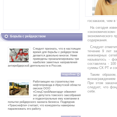
госзаказов, чем в
На сегодня изве
«экономическом
экономического п
Борьба с рейдерством
содержания.
Следует отметить
Следует признать, что в настоящее
течение 9 лет з
время для борьбы с рейдерством
инженерных сетей
делается довольно многое. Ниже
приведены проанализированы три
называлось - фо
наиболее заметных направления
составляла - 100
антирейдерской деятельности в России.
суммы СК РТ и со
Таким образом
вознаграждением 
Работающее на строительстве
При этом заказч
нефтепровода в Иркутской области
следует, что фон
омское ООО
себе.
«СпецСтройАвангард» обвиняет
экс-депутата томского заксобрания
и подконтрольные ему компании в
попытке рейдерского захвата бизнеса. Подрядчик
«Транснефти» считает, что конкуренты намерены
парализовать его работу