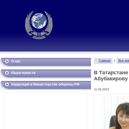
Главная
/
Все но
О нас
В Татарстане
Наши новости
Абубакирову 
Коррупция в Министерстве обороны РФ
11.05.2023