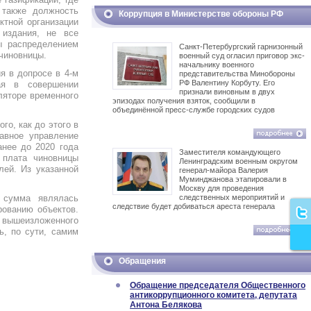
 также должность
Коррупция в Министерстве обороны РФ
ктной организации
издания, не все
ы распределением
Санкт-Петербургский гарнизонный
 чиновницы.
военный суд огласил приговор экс-
начальнику военного
я в допросе в 4-м
представительства Минобороны
РФ Валентину Корбуту. Его
ая в совершении
признали виновным в двух
ляторе временного
эпизодах получения взяток, сообщили в
объединённой пресс-службе городских судов
го, как до этого в
авное управление
анее до 2020 года
Заместителя командующего
 плата чиновницы
Ленинградским военным округом
лей. Из указанной
генерал-майора Валерия
Муминджанова этапировали в
Москву для проведения
 сумма являлась
следственных мероприятий и
следствие будет добиваться ареста генерала
рованию объектов.
 вышеизложенного
ь, по сути, самим
Обращения
Обращение председателя Общественного
антикоррупционного комитета, депутата
Антона Белякова