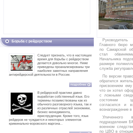
Руководитель
Борьба с рейдерством
Главного бюро м
по Самарской об
стал обвиняе
Следует признать, что в настоящее
Начальника подоз
время для борьбы с рейдерством
делается довольно многое. Ниже
размере полмилли
приведены проанализированы три
служба регуправл
наиболее заметных направления
антирейдерской деятельности в России.
По версии прав
обратился житель
присвоением ему 
что он хотел офо
В рейдерской практике давно
с ложными сведе
выработан собственный язык. Его
состоянии зд
термины позаимствованы как из
обычного разговорного языка, так и
согласился и в
из различных отраслей экономики,
вознаграждение в 
бизнес-менеджмента,
юриспруденции. Кроме того, язык
Уличенного 
рейдеров не чуждается и некоторых элементов
подразделения Б
криминально-воровского жаргона...
военном следств
по ЦВО в отношен