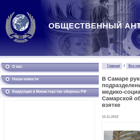
ОБЩЕСТВЕННЫЙ АН
Главная
/
Все но
О нас
В Самаре рук
Наши новости
подразделен
медико-соци
Коррупция в Министерстве обороны РФ
Самарской о
взятке
10.11.2022