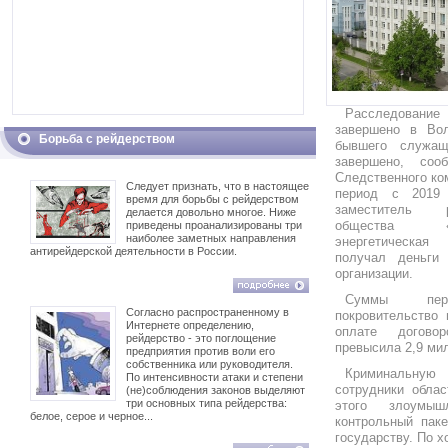
Расследование
завершено в Вол
Борьба с рейдерством
бывшего служащ
завершено, соо
Следственного ко
Следует признать, что в настоящее
период с 2019
время для борьбы с рейдерством
заместитель р
делается довольно многое. Ниже
общества «В
приведены проанализированы три
наиболее заметных направления
энергетическая
антирейдерской деятельности в России.
получал деньги
организации.
Суммы пер
Согласно распространенному в
покровительство 
Интернете определению,
оплате догово
рейдерство - это поглощение
превысила 2,9 ми
предприятия против воли его
собственника или руководителя.
Криминальну
По интенсивности атаки и степени
сотрудники обла
(не)соблюдения законов выделяют
три основных типа рейдерства:
этого злоумы
белое, серое и черное...
контрольный паке
государству. По 