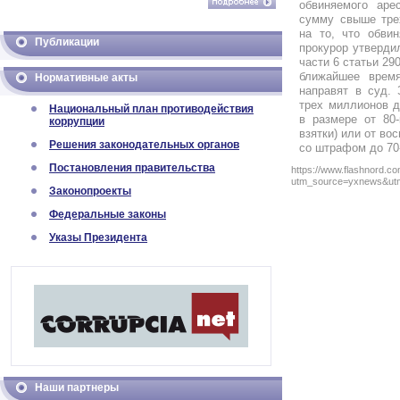
обвиняемого ар
сумму свыше тре
на то, что обви
Публикации
прокурор утверди
части 6 статьи 29
ближайшее врем
Нормативные акты
направят в суд. 
трех миллионов д
Национальный план противодействия
в размере от 80-
коррупции
взятки) или от во
Решения законодательных органов
со штрафом до 70
Постановления правительства
https://www.flashnord.c
utm_source=yxnews&ut
Законопроекты
Федеральные законы
Указы Президента
Наши партнеры