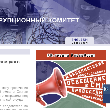
РУПЦИОННЫЙ КОМИТЕТ
авицкого
л меру пресечения
й области Сергею
го отправили под
 на сайте суда.
о следователя по
ледованию особо