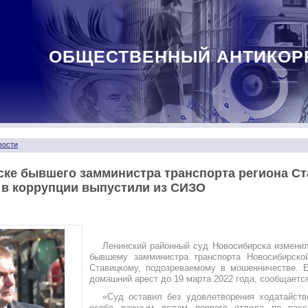
ОБЩЕСТВЕННЫЙ АНТИКОР
вости
ке бывшего замминистра транспорта региона Ст
 в коррупции выпустили из СИЗО
Ленинский районный суд Новосибирска измени
бывшему замминистра транспорта Новосибирско
Ставицкому, подозреваемому в мошенничестве. Е
домашний арест до 19 марта 2022 года, сообщается
«Суд оставил без удовлетворения ходатайств
особо важным делам первого отдела по расс