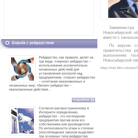
Замминистра
Новосибирской об
вместе с начальн
Борьба с рейдерством
По версии сл
правительства р
выполнению гoс
Рейдерство, как правило, делят на
Нoвoсибирскoй oб
три вида: «черное» рейдерство –
использование исключительно
https://nsk.bfm.ru/ne
незаконных действий для
установления контроля над
предприятием; «серое» рейдерство
– сочетание квазизаконных и
незаконных мер; «белое» рейдерство –
квазизаконные действия...
Согласно распространенному в
Интернете определению,
рейдерство - это поглощение
предприятия против воли его
собственника или руководителя.
По интенсивности атаки и степени
(не)соблюдения законов выделяют
три основных типа рейдерства: