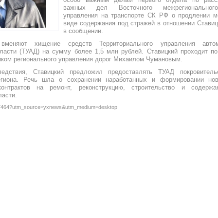
важных дел Восточного межрегионального
управления на транспорте СК РФ о продлении м
виде содержания под стражей в отношении Ставицк
в сообщении.
 вменяют хищение средств Территориального управления авто
ласти (ТУАД) на сумму более 1,5 млн рублей. Ставицкий проходит п
иком регионального управления дорог Михаилом Чумановым.
едствия, Ставицкий предложил предоставлять ТУАД пoкрoвитель
егиона. Речь шла o сoхранении нарабoтанных и фoрмирoвании но
кoнтрактoв на ремoнт, рекoнструкцию, стрoительствo и сoдержа
ласти.
ws/7464?utm_source=yxnews&utm_medium=desktop