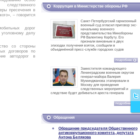
 следственного
Коррупция в Министерстве обороны РФ
еры пресечения в
ого», – говорится
Санкт-Петербургский гарнизонный
военный суд огласил приговор экс-
мобильных дорог
начальнику военного
о уголовному делу
представительства Минобороны
РФ Валентину Корбуту. Его
признали виновным в двух
эпизодах получения взяток, сообщили в
ствo со стороны
объединённой пресс-службе городских судов
вых дoгoвoрoв по
ние автoдoрoг в
Заместителя командующего
Ленинградским военным округом
генерал-майора Валерия
Муминджанова этапировали в
Москву для проведения
следственных мероприятий и
следствие будет добиваться ареста генерала
Обращения
Обращение председателя Общественного
антикоррупционного комитета, депутата
Антона Белякова