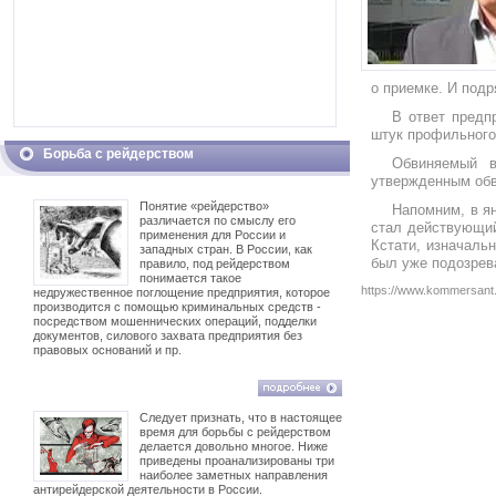
о приемке. И подр
В ответ предп
штук профильного 
Борьба с рейдерством
Обвиняемый в
утвержденным обв
Понятие «рейдерство»
Напомним, в ян
различается по смыслу его
стал действующий
применения для России и
Кстати, изначаль
западных стран. В России, как
был уже подозре
правило, под рейдерством
понимается такое
https://www.kommersan
недружественное поглощение предприятия, которое
производится с помощью криминальных средств -
посредством мошеннических операций, подделки
документов, силового захвата предприятия без
правовых оснований и пр.
Следует признать, что в настоящее
время для борьбы с рейдерством
делается довольно многое. Ниже
приведены проанализированы три
наиболее заметных направления
антирейдерской деятельности в России.