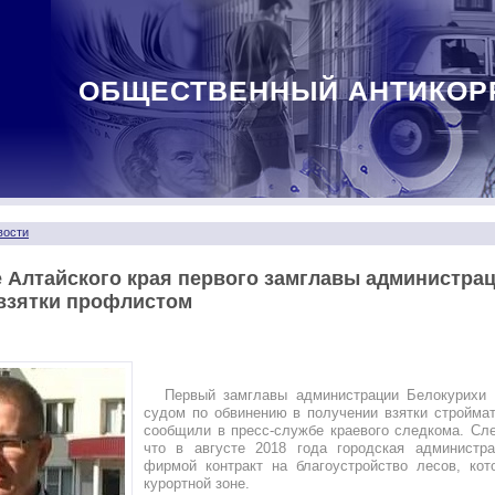
ОБЩЕСТВЕННЫЙ АНТИКОР
вости
 Алтайского края первого замглавы администра
 взятки профлистом
Первый замглавы администрации Белокурихи 
судом по обвинению в получении взятки стройма
сообщили в пресс-службе краевого следкома. Сл
что в августе 2018 года городская администр
фирмой контракт на благоустройство лесов, кот
курортной зоне.