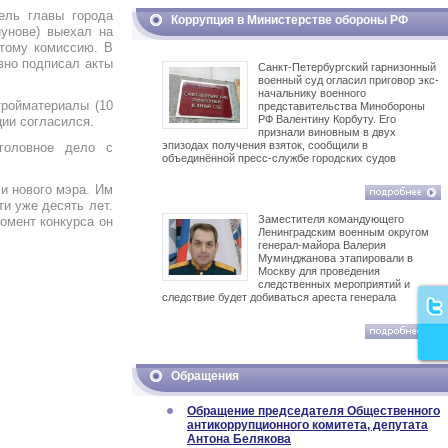
ель главы города
Коррупция в Министерстве обороны РФ
иунове) выехал на
этому комиссию. В
вно подписал акты
Санкт-Петербургский гарнизонный
военный суд огласил приговор экс-
начальнику военного
тройматериалы (10
представительства Минобороны
РФ Валентину Корбуту. Его
ции согласился.
признали виновным в двух
эпизодах получения взяток, сообщили в
головное дело с
объединённой пресс-службе городских судов
и нового мэра. Им
и уже десять лет.
Заместителя командующего
омент конкурса он
Ленинградским военным округом
генерал-майора Валерия
Муминджанова этапировали в
Москву для проведения
следственных мероприятий и
следствие будет добиваться ареста генерала
Обращения
Обращение председателя Общественного
антикоррупционного комитета, депутата
Антона Белякова