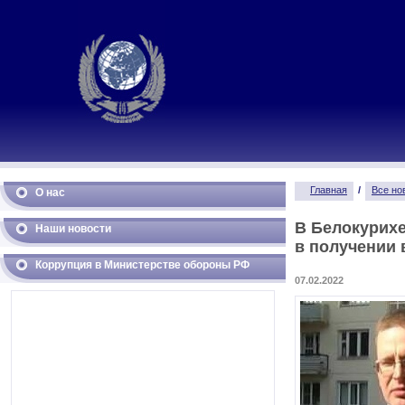
Главная
/
Все но
О нас
В Белокурихе
Наши новости
в получении
Коррупция в Министерстве обороны РФ
07.02.2022