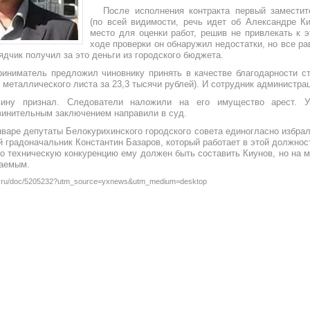
После исполнения контракта первый заместит
(по всей видимости, речь идет об Александре К
место для оценки работ, решив не привлекать к 
ходе проверки он обнаружил недостатки, но все ра
ядчик получил за это деньги из городского бюджета.
риниматель предложил чиновнику принять в качестве благодарности с
металлического листа за 23,3 тысячи рублей). И сотрудник администра
ину признал. Следователи наложили на его имущество арест. У
инительным заключением направили в суд.
варе депутаты Белокурихинского городского совета единогласно избрал
 градоначальник Константин Базаров, который работает в этой должност
но техническую конкуренцию ему должен быть составить Киунов, но на м
ваемым.
t.ru/doc/5205232?utm_source=yxnews&utm_medium=desktop