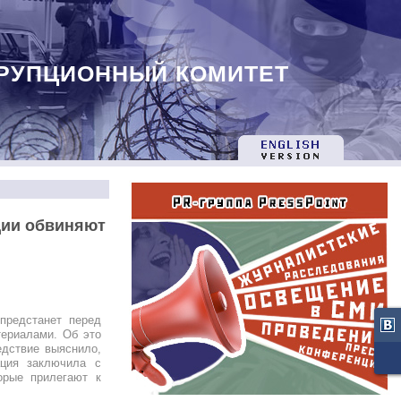
РУПЦИОННЫЙ КОМИТЕТ
ции обвиняют
предстанет перед
териалами. Об это
едствие выяснило,
ация заключила с
орые прилегают к