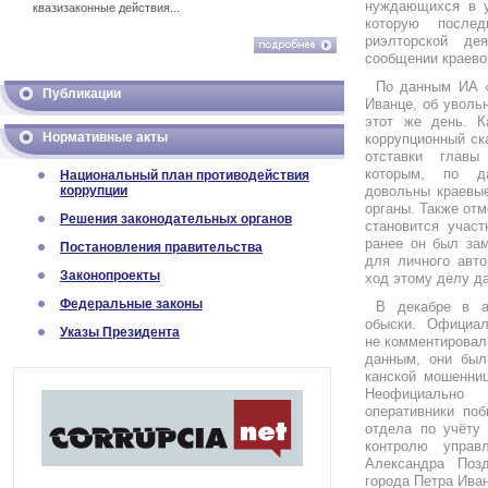
нуждающихся в 
квазизаконные действия...
которую после
риэлторской де
сообщении краево
По данным ИА «
Публикации
Иванце, об увольн
этот же день. К
Нормативные акты
коррупционный ск
отставки главы
которым, по д
Национальный план противодействия
коррупции
довольны краевые
органы. Также отм
Решения законодательных органов
становится участ
ранее он был зам
Постановления правительства
для личного авто
Законопроекты
ход этому делу да
Федеральные законы
В декабре в а
обыски. Официал
Указы Президента
не комментировал
данным, они был
канской мошенни
Неофициально
оперативники поб
отдела по учёту
контролю управ
Александра Поз
города Петра Ива