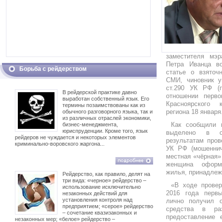
заместителя мэр
Петра Иванца в
Борьба с рейдерством
статье о взяточ
СМИ, чиновник у
ст.290 УК РФ (п
В рейдерской практике давно
отношении перво
выработан собственный язык. Его
Красноярского 
термины позаимствованы как из
региона 18 января
обычного разговорного языка, так и
из различных отраслей экономики,
Как сообщили 
бизнес-менеджмента,
юриспруденции. Кроме того, язык
выделено в от
рейдеров не чуждается и некоторых элементов
результатам пров
криминально-воровского жаргона...
УК РФ (мошеннич
местная «чёрная»
женщина оформ
жилья, принадлеж
Рейдерство, как правило, делят на
три вида: «черное» рейдерство –
«В ходе провер
использование исключительно
2016 года перв
незаконных действий для
установления контроля над
лично получил 
предприятием; «серое» рейдерство
средства в ра
– сочетание квазизаконных и
предоставление 
незаконных мер; «белое» рейдерство –