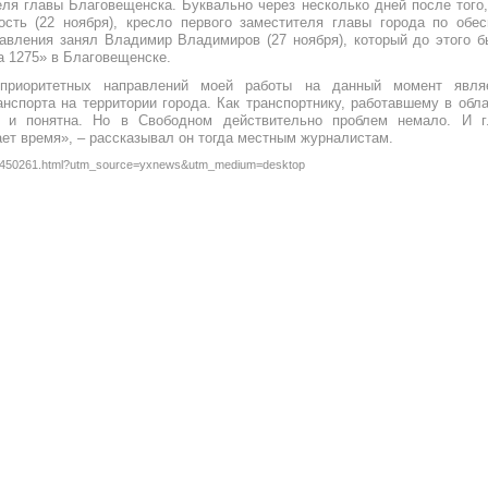
еля главы Благовещенска. Буквально через несколько дней после того,
сть (22 ноября), кресло первого заместителя главы города по обе
авления занял Владимир Владимиров (27 ноября), который до этого 
 1275» в Благовещенске.
приоритетных направлений моей работы на данный момент являе
анспорта на территории города. Как транспортнику, работавшему в обла
 и понятна. Но в Свободном действительно проблем немало. И г
ает время», – рассказывал он тогда местным журналистам.
s/3450261.html?utm_source=yxnews&utm_medium=desktop