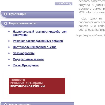
первого заместит
вступил в должно
местного самоупр
МУП «Автоколонна
Публикации
«Да, одно из 
пассажирского тр
Нормативные акты
работа мне ясна
обстановки заним
Национальный план противодействия
коррупции
https://regnum.ru/new
Решения законодательных органов
Постановления правительства
Законопроекты
Федеральные законы
Указы Президента
Наши партнеры