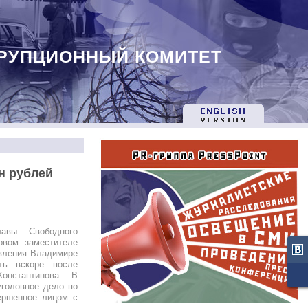
РУПЦИОННЫЙ КОМИТЕТ
н рублей
лавы Свободного
рвом заместителе
авления Владимире
ть вскоре после
онстантинова. В
головное дело по
ершенное лицом с