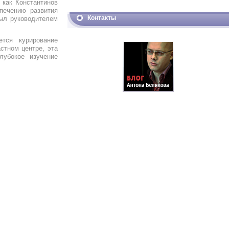
 как Константинов
спечению развития
Контакты
был руководителем
тся курирование
стном центре, эта
лубокое изучение