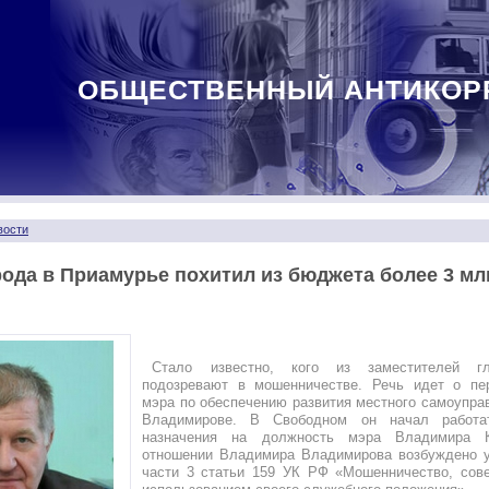
ОБЩЕСТВЕННЫЙ АНТИКОР
вости
ода в Приамурье похитил из бюджета более 3 мл
Стало известно, кого из заместителей г
подозревают в мошенничестве. Речь идет о пе
мэра по обеспечению развития местного самоупр
Владимирове. В Свободном он начал работа
назначения на должность мэра Владимира К
отношении Владимира Владимирова возбуждено у
части 3 статьи 159 УК РФ «Мошенничество, сов