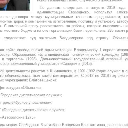
использованием своего служебного положения».
По данным следствия, в августе 2019 года 
администрации Свободного, используя служе
чение договора между муниципальным казенным предприятием, ко
онтом дорог, и компанией на изготовление, поставку и установку автоб
а. С компанией сразу рассчитались за работы, которые выполнять ни
из местного бюджета на счет организации были перечислены 295 тысяч р
у следователя суд заключил Владимирова под стражу. Обвине
на сайте свободненской администрации, Владимирову 1 апреля испол
вске. Образование: «Благовещенский политехнический колледж» (198
и торговли» (1998), Дальневосточный государственный аграрный ун
сово-промышленный университет «Синергия» (2018).
ой деятельности работал в Шимановске, в 1991-1992 годах служил в о
о облисполкома. Был также коммерсантом. С 2012 по 2018 год смен
ых учреждениях Благовещенска:
фотостудия «Объектив»;
«Городская диспетчерская служба»;
«Троллейбусное управление»;
У «Городская диспетчерская служба»;
 «Автоколонна 1275».
года мэром Свободного был избран Владимир Константинов, ранее зан