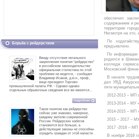
обеспечил заклю
содержанием и рем
территории город
Несмотря на это, 
По ходатайств
Борьба с рейдерством
предъявлено.
По информации 
Ввиду отсутствия легального
родился в Шимано
закрепления понятия “рейдерство”
колледж сервиса 
в российском законодательстве
Московский финан
официальная статистика по этой
проблеме не ведется, - сообщает
В начале трудов
Владимир Исаков, д.ю.н., проф.,
дел УВД Амурског
вице-президент Торгово-
промышленной палаты РФ. - Однако однако
пяти муниципальн
отдельные обрывочные сведения все же имеются...
2012-2013 – МП 
2013-2014 – МУ 
Такое понятие как рейдерство
2014-2015 – МП 
сейчас уже знакомо, наверное,
каждому жителю современной
2015 – 2017 – М
России. Рейдерских набегов
становится всё больше, а
2017 -2018 – МП
действующие законы не способны
оградить граждан от этой напасти.
В ноябре 2018 