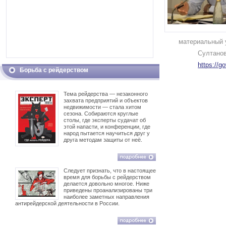
материальный 
Султано
https://g
Борьба с рейдерством
Тема рейдерства — незаконного
захвата предприятий и объектов
недвижимости — стала хитом
сезона. Собираются круглые
столы, где эксперты судачат об
этой напасти, и конференции, где
народ пытается научиться друг у
друга методам защиты от неё.
Следует признать, что в настоящее
время для борьбы с рейдерством
делается довольно многое. Ниже
приведены проанализированы три
наиболее заметных направления
антирейдерской деятельности в России.