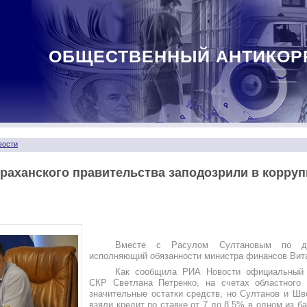
ОБЩЕСТВЕННЫЙ АНТИКОР
вости
траханского правительства заподозрили в корруп
Вместе с Расулом Султановым по д
исполняющий обязанности министра финансов Вит
Как сообщила РИА Новости официальный 
СКР Светлана Петренко, на счетах областного
значительные остатки средств, но Султанов и Шв
взяли кредит по ставке от 7 до 8,5% в одном из б