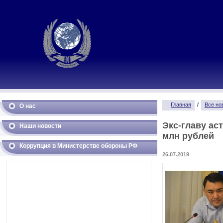
Главная
/
Все но
О нас
Экс-главу ас
Наши новости
млн рублей
Коррупция в Министерстве обороны РФ
26.07.2019