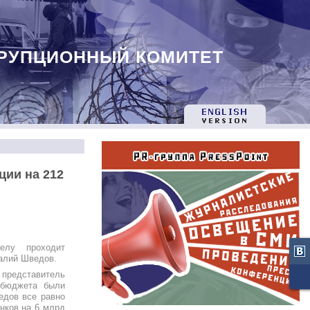
РУПЦИОННЫЙ КОМИТЕТ
ции на 212
елу проходит
алий Шведов.
представитель
 бюджета были
едов все равно
анков на 6 млрд