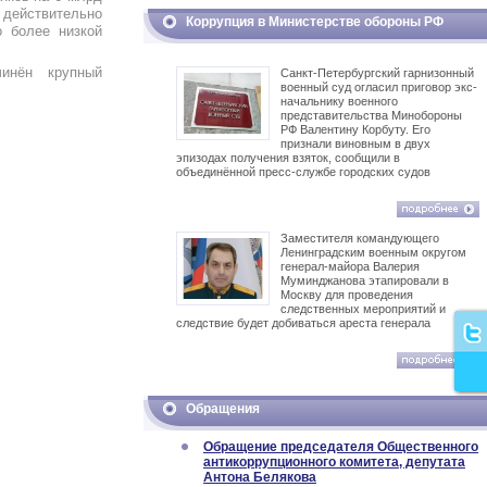
 действительно
Коррупция в Министерстве обороны РФ
 более низкой
чинён крупный
Санкт-Петербургский гарнизонный
военный суд огласил приговор экс-
начальнику военного
представительства Минобороны
РФ Валентину Корбуту. Его
признали виновным в двух
эпизодах получения взяток, сообщили в
объединённой пресс-службе городских судов
Заместителя командующего
Ленинградским военным округом
генерал-майора Валерия
Муминджанова этапировали в
Москву для проведения
следственных мероприятий и
следствие будет добиваться ареста генерала
Обращения
Обращение председателя Общественного
антикоррупционного комитета, депутата
Антона Белякова