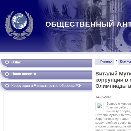
ОБЩЕСТВЕННЫЙ АН
Главная
/
Все но
О нас
Виталий Мутк
Наши новости
коррупции в
Олимпиады в
Коррупция в Министерстве обороны РФ
13.02.2012
Вопрос о корру
"сам по себе от
министр спорта
Виталий Мутко. Об это
Зарубежные журналист
коррупцией во время по
многие олимпийские об
инвесторами, которых с