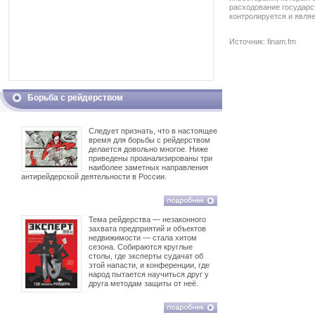
расходование государс
контролируется и явля
Источник: finam.fm
Борьба с рейдерством
Следует признать, что в настоящее
время для борьбы с рейдерством
делается довольно многое. Ниже
приведены проанализированы три
наиболее заметных направления
антирейдерской деятельности в России.
Тема рейдерства — незаконного
захвата предприятий и объектов
недвижимости — стала хитом
сезона. Собираются круглые
столы, где эксперты судачат об
этой напасти, и конференции, где
народ пытается научиться друг у
друга методам защиты от неё.