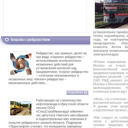
установления тарифо
чтобы неразбериха,
Борьба с рейдерством
года, не повторяла
председатель Общ
комитета Антон Бе
признала незаконны
Рейдерство, как правило, делят на
электропоездах.
три вида: «черное» рейдерство –
использование исключительно
«Резкое подорожание 
незаконных действий для
Москвы не только 
установления контроля над
многочисленной ка
предприятием; «серое» рейдерство
продемонстрировало н
– сочетание квазизаконных и
подобных решений, - у
незаконных мер; «белое» рейдерство –
ОАО РЖД уверяет, чт
квазизаконные действия...
Москвы и Московской о
железнодорожники. 
столичные власти идут
«Жаль, что столичные 
Работающее на строительстве
москвичей меньше, чем
нефтепровода в Иркутской области
Я думаю, этим вопр
омское ООО
следственные органы», 
«СпецСтройАвангард» обвиняет
экс-депутата томского заксобрания
«Как следует из сооб
и подконтрольные ему компании в
связи с длительным
попытке рейдерского захвата бизнеса. Подрядчик
техники творилась 
«Транснефти» считает, что конкуренты намерены