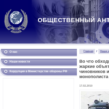
ОБЩЕСТВЕННЫЙ АН
Главная
/
Наши н
О нас
Во что обход
Наши новости
жаркие объя
чиновников 
Коррупция в Министерстве обороны РФ
монополиста
17.02.2010