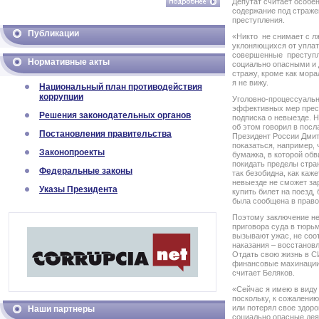
Депутат считает особе
содержание под страж
преступления.
Публикации
«Никто не снимает с 
уклоняющихся от уплат
совершенные преступл
Нормативные акты
социально опасными и 
стражу, кроме как мора
я не вижу.
Национальный план противодействия
коррупции
Уголовно-процессуаль
эффективных мер пресе
Решения законодательных органов
подписка о невыезде. Н
об этом говорил в пос
Постановления правительства
Президент России Дмит
показаться, например, 
Законопроекты
бумажка, в которой об
покидать пределы стра
Федеральные законы
так безобидна, как каж
невыезде не сможет зар
Указы Президента
купить билет на поезд,
была сообщена в право
Поэтому заключение н
приговора суда в тюрь
вызывают ужас, не соо
наказания – восстанов
Отдать свою жизнь в С
финансовые махинации 
считает Беляков.
«Сейчас я имею в виду 
поскольку, к сожалению
или потерял свое здоро
Наши партнеры
социально опасные деян