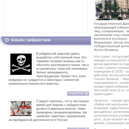
Государственную Дум
запрещающий избрани
лиц, совершивших эк
заключение под стра
вносятся в уголовно
Борьба с рейдерством
Федерации. Автор ин
«Общественный антик
Антон Беляков.
В рейдерской практике давно
«Не секрет, что досуд
выработан собственный язык. Его
нередко используется 
термины позаимствованы как из
целью давления на по
обычного разговорного языка, так и
из них» нужных показан
из различных отраслей экономики,
помещение в СИЗО на 
бизнес-менеджмента,
действий, используетс
юриспруденции. Кроме того, язык
считает Беляков. – Им
рейдеров не чуждается и некоторых элементов
подозреваемого, «выби
криминально-воровского жаргона...
продиктовано избрание
беспокойством за то, 
правосудия».
«Конечно, - говорит деп
Следует признать, что в настоящее
убийце или насильнике 
время для борьбы с рейдерством
возможно, единственно
делается довольно многое. Ниже
досудебном заключении
приведены проанализированы три
нечеловеческие услови
наиболее заметных направления
речь, если человек н
антирейдерской деятельности в России.
деяний, угрожающих жи