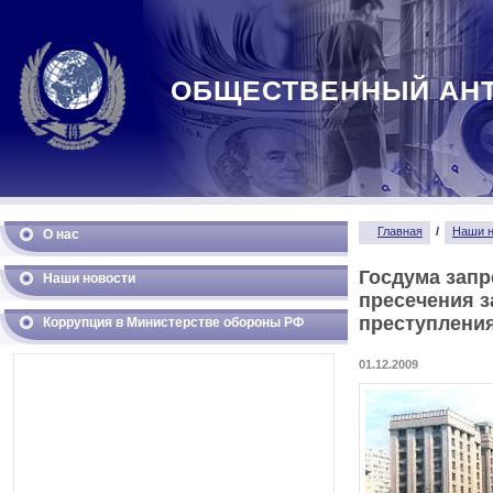
ОБЩЕСТВЕННЫЙ АН
Главная
/
Наши н
О нас
Госдума запр
Наши новости
пресечения з
преступлени
Коррупция в Министерстве обороны РФ
01.12.2009